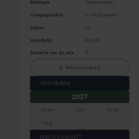
Reistype
Groepsreizen
Groepsgrootte
6 - 18 personen
Dagen
21
Vanafprijs
€ 2.791,-
4
Zwaarte van de reis
Reisbeschrijving
Vertrekdata
2027
19 jun
3 jul
21 jul
1 aug
Wat is inclusief?