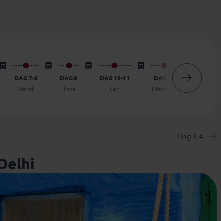
DAG 7-8
DAG 9
DAG 10-11
DAG 12
DAG 13
Manali
Jispa
Leh
Uletokpo
Leh
Dag 3-4
Delhi