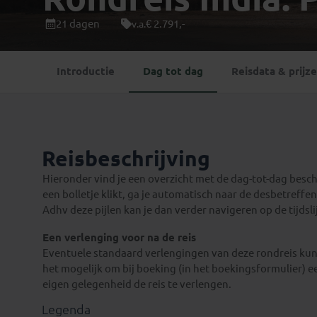
Mongolië
(1)
Tanzania
(1)
21 dagen
€ 2.791,-
v.a.
Nepal
(6)
Zimbabwe
(2)
Oezbekistan
(3)
Zuid-Afrika
(7)
Introductie
Dag tot dag
Reisdata & prijz
Singapore
(1)
Sri Lanka
(4)
Tadzjikistan
(1)
Taiwan
(1)
Reisbeschrijving
Thailand
(8)
Tibet
(3)
Hieronder vind je een overzicht met de dag-tot-dag beschri
een bolletje klikt, ga je automatisch naar de desbetreffend
Adhv deze pijlen kan je dan verder navigeren op de tijdsli
Een verlenging voor na de reis
Eventuele standaard verlengingen van deze rondreis kun 
het mogelijk om bij boeking (in het boekingsformulier) e
eigen gelegenheid de reis te verlengen.
Legenda