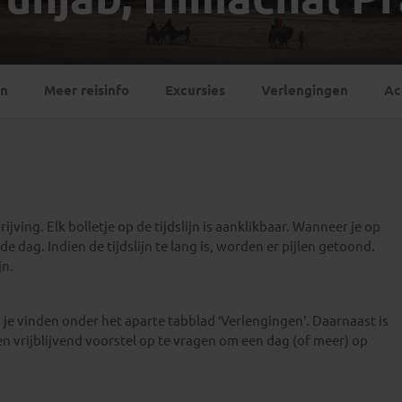
Georgië
(4)
Mexico
(4)
IJsland
(3)
Paraguay
(1)
Kosovo
(1)
Peru
(5)
Last minute reizen
Kroatië
(2)
en
Meer reisinfo
Excursies
Verlengingen
Ac
Suriname
(1)
Letland
(3)
Litouwen
(3)
Moldavië
(1)
Montenegro
(2)
Noord-Macedonië
(1)
jving. Elk bolletje op de tijdslijn is aanklikbaar. Wanneer je op
e dag. Indien de tijdslijn te lang is, worden er pijlen getoond.
jn.
je vinden onder het aparte tabblad ‘Verlengingen’. Daarnaast is
en vrijblijvend voorstel op te vragen om een dag (of meer) op