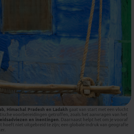
jab, Himachal Pradesh en Ladakh
gaat van start met een vlucht
raktische voorbereidingen getroffen, zoals het aanvragen van het
idsadviezen en inentingen
. Daarnaast helpt het om je vooraf
at hoeft niet uitgebreid te zijn; een globale indruk van geografie
er.