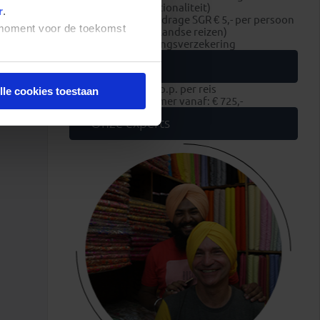
Nederlandse nationaliteit)
r
.
consumentenbijdrage SGR € 5,- per persoon
t moment voor de toekomst
(enkel op Nederlandse reizen)
reis- en annuleringsverzekering
Extra
Zakgeld: € 750,- p.p. per reis
lle cookies toestaan
Eenpersoonskamer vanaf: € 725,-
Onze experts