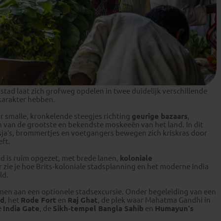
Marisa
Lotte
stad laat zich grofweg opdelen in twee duidelijk verschillende
 karakter hebben.
r smalle, kronkelende steegjes richting
geurige bazaars
,
n van de grootste en bekendste moskeeën van het land. In dit
ksja’s, brommertjes en voetgangers bewegen zich kriskras door
eft.
ad is ruim opgezet, met brede lanen,
koloniale
ier zie je hoe Brits‑koloniale stadsplanning en het moderne India
ld.
men aan een optionele stadsexcursie. Onder begeleiding van een
id
, het
Rode Fort
en
Raj Ghat
, de plek waar Mahatma Gandhi in
e
India Gate
, de
Sikh‑tempel Bangla Sahib
en
Humayun’s