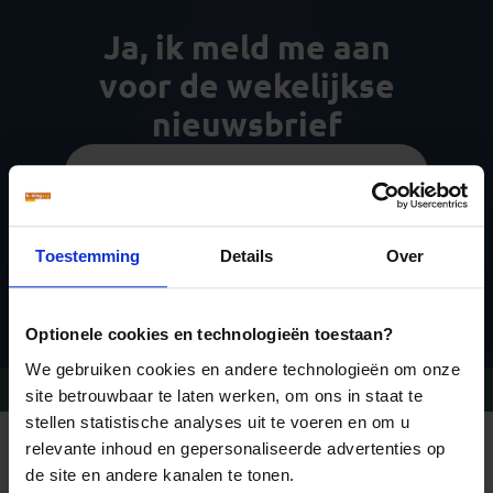
Ja, ik meld me aan
voor de wekelijkse
nieuwsbrief
Toestemming
Details
Over
Inschrijven
Optionele cookies en technologieën toestaan?
We gebruiken cookies en andere technologieën om onze
Vragen?
Bel 09-234 13 11
site betrouwbaar te laten werken, om ons in staat te
stellen statistische analyses uit te voeren en om u
relevante inhoud en gepersonaliseerde advertenties op
REIZEN MET KONING AAP
Waarom Koning Aap?
de site en andere kanalen te tonen.
Bestemmingen