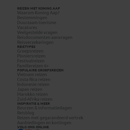
REIZEN MET KONING AAP
Waarom Koning Aap?
Bestemmingen
Duurzaam toerisme
Vacatures
Veelgestelde vragen
Reisdocumenten aanvragen
Reisverzekeringen
REISTYPES
Groepsreizen
Pioniersreizen
Festivalreizen
Familiereizen 6+
POPULAIRE GROEPSREIZEN
Vietnam reizen
Costa Rica reizen
Indonesie reizen
Japan reizen
Marokko reizen
Zuid-Afrika reizen
INSPIRATIE & MEER
Beurzen & informatiedagen
Reisblog
Reizen met gegarandeerd vertrek
Aanbiedingen en kortingen
VOLG ONS ONLINE