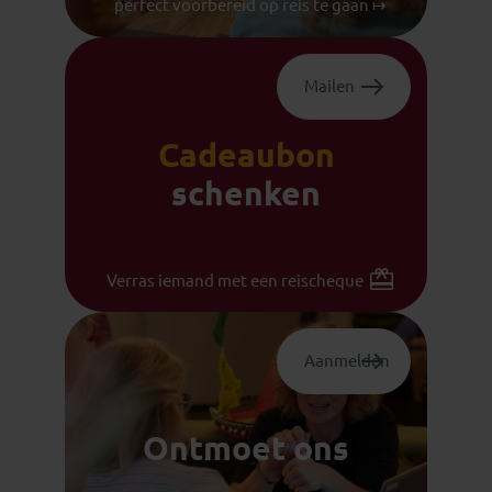
perfect voorbereid op reis te gaan ↦
Mailen
Cadeaubon
schenken
Verras iemand met een reischeque
Aanmelden
Ontmoet ons