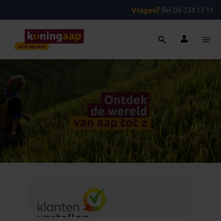
Vragen?
Bel 09-234 13 11
Slide 1 of 1
Foto
1
/
1