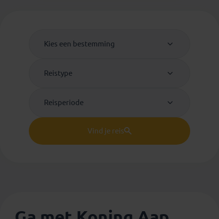
Kies een bestemming
Reistype
Reisperiode
Vind je reis
Ga met Koning Aap