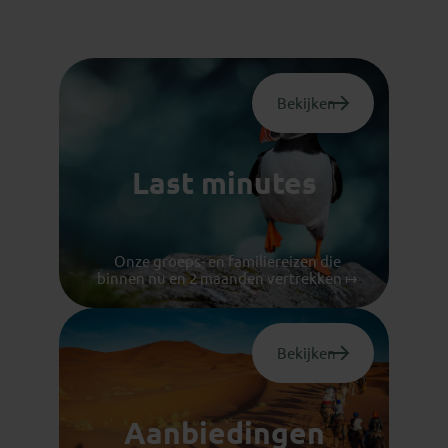
Bekijken
Last minutes
Onze groeps- en familiereizen die
binnen nu en 2 maanden vertrekken ↦
Bekijken
Aanbiedingen