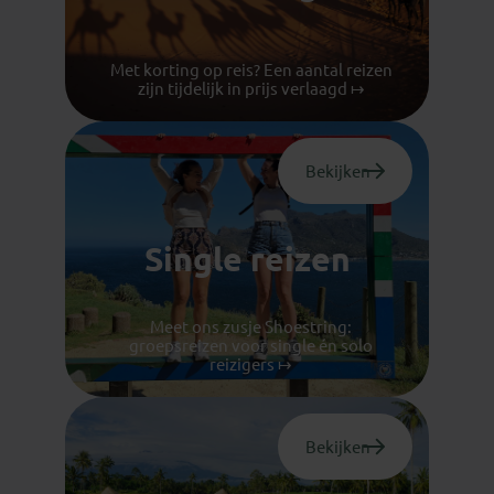
Met korting op reis? Een aantal reizen
zijn tijdelijk in prijs verlaagd ↦
Bekijken
Single reizen
Meet ons zusje Shoestring:
groepsreizen voor single én solo
reizigers ↦
Bekijken