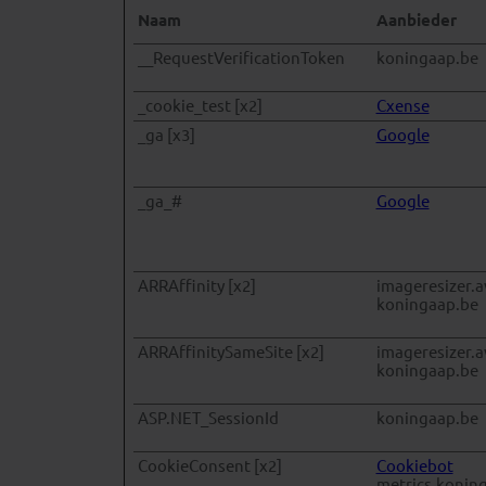
Naam
Aanbieder
__RequestVerificationToken
koningaap.be
_cookie_test [x2]
Cxense
_ga [x3]
Google
_ga_#
Google
ARRAffinity [x2]
imageresizer.
koningaap.be
ARRAffinitySameSite [x2]
imageresizer.
koningaap.be
ASP.NET_SessionId
koningaap.be
CookieConsent [x2]
Cookiebot
metrics.konin