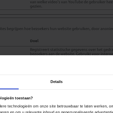
van welke video's van YouTube de gebruiker hee
gezien.
sites begrijpen hoe bezoekers hun website gebruiken, door anoni
Doel
Registreert statistische gegevens over het gedr
bezoekers aan de website. Gebruikt voor intern
analyse door de beheerder van de website.
Deze cookie is ingesteld om split-testen op de w
uit te voeren. Deze optimaliseren de relevantie 
website voor de bezoeker – de cookie kan ook 
ingesteld om de ervaring van de bezoeker op ee
Details
website te verbeteren.
In afwachting
Wordt gebruikt om de interactie van gebruikers
ologieën toestaan?
embedded inhoud bij te houden.
re technologieën om onze site betrouwbaar te laten werken, om 
Stelt een tijdstempel in voor wanneer de bezoek
website betrad. Dit wordt gebruikt voor analyti
 voeren en om u relevante inhoud en gepersonaliseerde advertenti