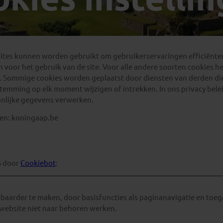
Georgië
(4)
Mexico
(4)
IJsland
(3)
Paraguay
(1)
Kosovo
(1)
Peru
(5)
Last minute reizen
Kroatië
(2)
Suriname
(1)
sites kunnen worden gebruikt om gebruikerservaringen efficiënte
Letland
(3)
ijn voor het gebruik van de site. Voor alle andere soorten cookie
Litouwen
(3)
s. Sommige cookies worden geplaatst door diensten van derden di
emming op elk moment wijzigen of intrekken. In ons privacy beleid
Moldavië
(1)
nlijke gegevens verwerken.
Montenegro
(2)
en: koningaap.be
Noord-Macedonië
(1)
6 door
Cookiebot
:
baarder te maken, door basisfuncties als paginanavigatie en toeg
 website niet naar behoren werken.