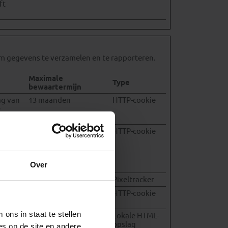
ft
em gegevens te verzamelen en te rapporteren.
Maximale
Type
bewaartermijn
ag van
13 maanden
HTTP-cookie
e
ebsite
1 jaar
HTTP-cookie
van de
worden
n
Over
Sessie
Pixeltracker
 met
1 jaar
HTTP-cookie
ons in staat te stellen
er de
Permanent
Lokale HTML-
sche
opslag
es op de site en andere