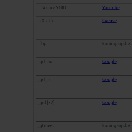
__Secure-YNID
YouTube
_cX_atfr
Cxense
_fbp
koningaap.be
_gcl_au
Google
_gcl_ls
Google
_gid [x2]
Google
_gtmeec
koningaap.be