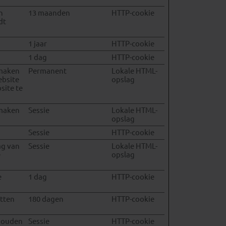
n
13 maanden
HTTP-cookie
dt
1 jaar
HTTP-cookie
1 dag
HTTP-cookie
 maken
Permanent
Lokale HTML-
ebsite
opslag
site te
 maken
Sessie
Lokale HTML-
opslag
Sessie
HTTP-cookie
ag van
Sessie
Lokale HTML-
e
opslag
e
1 dag
HTTP-cookie
tten
180 dagen
HTTP-cookie
 houden
Sessie
HTTP-cookie