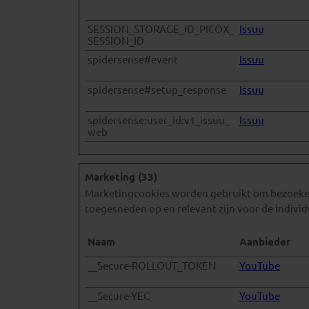
SESSION_STORAGE_ID_PICOX_
Issuu
SESSION_ID
spidersense#event
Issuu
spidersense#setup_response
Issuu
spidersense:user_id:v1_issuu_
Issuu
web
Marketing (33)
Marketingcookies worden gebruikt om bezoekers
toegesneden op en relevant zijn voor de indivi
Naam
Aanbieder
__Secure-ROLLOUT_TOKEN
YouTube
__Secure-YEC
YouTube