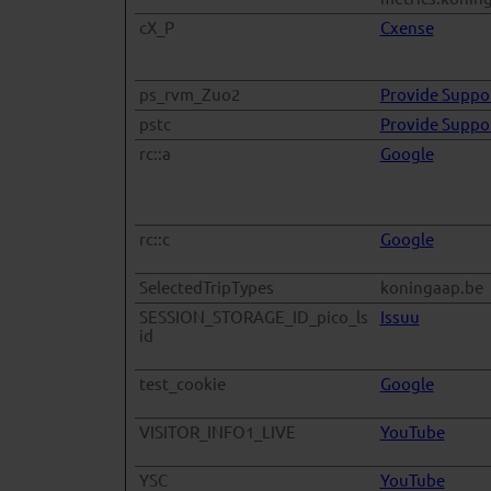
cX_P
Cxense
ps_rvm_Zuo2
Provide Suppo
pstc
Provide Suppo
rc::a
Google
rc::c
Google
SelectedTripTypes
koningaap.be
SESSION_STORAGE_ID_pico_ls
Issuu
id
test_cookie
Google
VISITOR_INFO1_LIVE
YouTube
YSC
YouTube