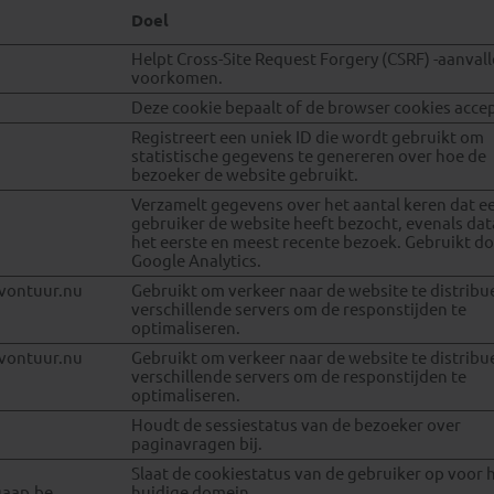
Doel
Helpt Cross-Site Request Forgery (CSRF) -aanvall
voorkomen.
Deze cookie bepaalt of de browser cookies accep
Registreert een uniek ID die wordt gebruikt om
statistische gegevens te genereren over hoe de
bezoeker de website gebruikt.
Verzamelt gegevens over het aantal keren dat e
gebruiker de website heeft bezocht, evenals dat
het eerste en meest recente bezoek. Gebruikt d
Google Analytics.
avontuur.nu
Gebruikt om verkeer naar de website te distribu
verschillende servers om de responstijden te
optimaliseren.
avontuur.nu
Gebruikt om verkeer naar de website te distribu
verschillende servers om de responstijden te
optimaliseren.
Houdt de sessiestatus van de bezoeker over
paginavragen bij.
Slaat de cookiestatus van de gebruiker op voor 
gaap.be
huidige domein