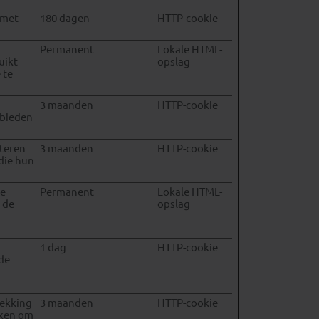
 met
180 dagen
HTTP-cookie
Permanent
Lokale HTML-
uikt
opslag
 te
3 maanden
HTTP-cookie
 bieden
teren
3 maanden
HTTP-cookie
die hun
de
Permanent
Lokale HTML-
 de
opslag
1 dag
HTTP-cookie
de
rekking
3 maanden
HTTP-cookie
rken om