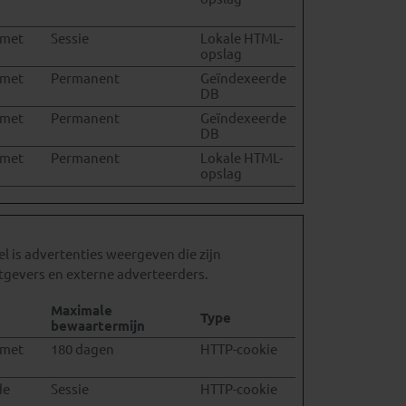
 met
Sessie
Lokale HTML-
opslag
 met
Permanent
Geïndexeerde
DB
 met
Permanent
Geïndexeerde
DB
 met
Permanent
Lokale HTML-
opslag
 is advertenties weergeven die zijn
tgevers en externe adverteerders.
Maximale
Type
bewaartermijn
 met
180 dagen
HTTP-cookie
de
Sessie
HTTP-cookie