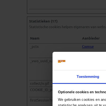
Statistieken (17)
Statistische cookies helpen eigenaren van web
Naam
Aanbieder
_pctx
Cxense
_vwo_uuid_v2
VWO
Toestemming
collect/v.gif
VWO
COOKIE_ID_pico_lsid
Issuu
Optionele cookies en techn
We gebruiken cookies en ande
firstSessionTimestamp
Issuu
statistische analyses uit te