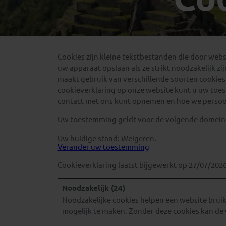
Mongolië
(1)
Tanzania
(1)
Nepal
(6)
Zimbabwe
(2)
Oezbekistan
(3)
Zuid-Afrika
(7)
Singapore
(1)
Cookies zijn kleine tekstbestanden die door web
uw apparaat opslaan als ze strikt noodzakelijk z
Sri Lanka
(4)
maakt gebruik van verschillende soorten cookie
Tadzjikistan
(1)
cookieverklaring op onze website kunt u uw toest
Taiwan
(1)
contact met ons kunt opnemen en hoe we persoo
Thailand
(8)
Uw toestemming geldt voor de volgende domein
Tibet
(3)
Uw huidige stand: Weigeren.
Verander uw toestemming
Cookieverklaring laatst bijgewerkt op 27/07/202
Noodzakelijk (24)
Noodzakelijke cookies helpen een website bruik
mogelijk te maken. Zonder deze cookies kan de