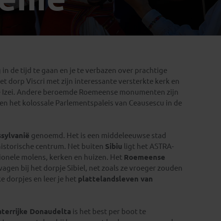
Emiraten
(1)
in de tijd te gaan en je te verbazen over prachtige
et dorp Viscri met zijn interessante versterkte kerk en
le Izei. Andere beroemde Roemeense monumenten zijn
en het kolossale Parlementspaleis van Ceausescu in de
ssylvanië
genoemd. Het is een middeleeuwse stad
istorische centrum. Net buiten
Sibiu
ligt het ASTRA-
nele molens, kerken en huizen. Het
Roemeense
agen bij het dorpje Sibiel, net zoals ze vroeger zouden
 dorpjes en leer je het
plattelandsleven van
terrijke Donaudelta
is het best per boot te