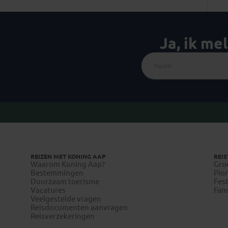
Ja, ik me
REIZEN MET KONING AAP
REIS
Waarom Koning Aap?
Gro
Bestemmingen
Pion
Duurzaam toerisme
Fest
Vacatures
Fami
Veelgestelde vragen
Reisdocumenten aanvragen
Reisverzekeringen