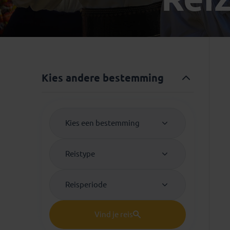
Mongolië
(1)
Tanzania
(1)
Nepal
(6)
Zimbabwe
(2)
Oezbekistan
(3)
Zuid-Afrika
(7)
Singapore
(1)
Sri Lanka
(4)
Kies andere bestemming
Tadzjikistan
(1)
Taiwan
(1)
Thailand
(8)
Kies een bestemming
Tibet
(3)
Reistype
Reisperiode
Vind je reis