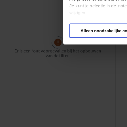
Je kunt je selectie in de in
wijzigen.
Privacy beleid
Alleen noodzakelijke c
Er is een fout voorgevallen bij het opbouwen
van de filter.