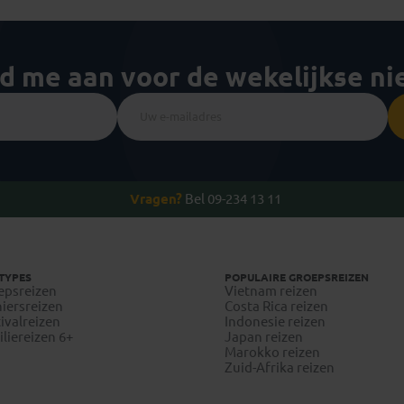
ld me aan voor de wekelijkse n
Vragen?
Bel 09-234 13 11
TYPES
POPULAIRE GROEPSREIZEN
epsreizen
Vietnam reizen
iersreizen
Costa Rica reizen
ivalreizen
Indonesie reizen
liereizen 6+
Japan reizen
Marokko reizen
Zuid-Afrika reizen