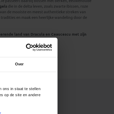
. Je passeert daarbij bossen met berken, eeuwenoude
gels
die in de delta leven, zoals zwarte ibissen, roze
 van de mooiste en meest authentieke streken van
 tradities en maak een heerlijke wandeling door de
nerende land van Dracula en Ceaucescu met zijn
Over
ons in staat te stellen
es op de site en andere
het ophalen van de reizen.
r
.