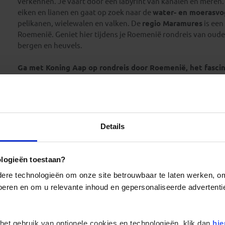
verkennen. Je vaart door een labyrint van kanalen en meren
eiken en lianen en gaat op zoek naar de
water- en moerasvo
pelikanen, wielewalen en valken. De
regio Maramures
is een
Roemenië. Geniet hier tijdens je Roemenië rondreis van oude
bergen en heuvels.
Ga met Koning Aap op rondreis door Roemenië, het fasci
authentieke dorpen, kerken en kloosters.
Lees meer
Details
Alle reizen
Groepsreizen
Landinformatie
ologieën toestaan?
re technologieën om onze site betrouwbaar te laten werken, om 
 voeren en om u relevante inhoud en gepersonaliseerde advertenti
Er is een fout voorgevallen bij 
 het gebruik van optionele cookies en technologieën, klik dan
hie