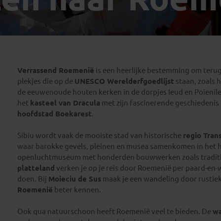
Georgië
(4)
Mexico
(4)
IJsland
(3)
Paraguay
(1)
Kosovo
(1)
Peru
(5)
Last minute reizen
Kroatië
(2)
Suriname
(1)
Letland
(3)
Verrassend Roemenië
is een heerlijke bestemming om terug 
Litouwen
(3)
plekjes die op de
UNESCO Werelderfgoedlijst
staan, zoals h
Moldavië
(1)
de eeuwenoude houten kerken in de dorpjes Ieud en Poieni
Montenegro
(2)
het
kasteel van Dracula
met zijn fascinerende geschiedenis 
hoofdstad Boekarest
.
Noord-Macedonië
(1)
Sibiu wordt vaak de mooiste stad van historische
regio Tran
waar barokke gevels, pleinen en musea samenkomen in het h
openluchtmuseum met honderden bouwwerken zoals traditio
platteland
verken je op je reis door Roemenië per paard-en-w
doen. Bij
Moieciu de Sus
maak je een wandeling door rustieke
Roemenië
beter kennen.
Ook qua natuurschoon heeft Roemenië veel te bieden. De
wa