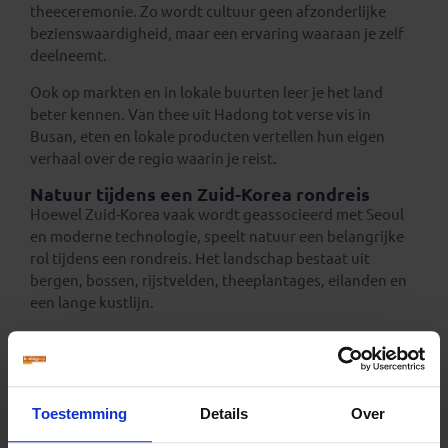
theeceremonie. Zo wordt cultuur geen afzonderlijke
bezienswaardigheid, maar een ervaring waaraan je zelf
deelneemt.
Ook op markten en in lokale buurten leer je het land
beter kennen. Van thee uit Hadong tot verse vis in
Busan, eten en lokale producten vertellen hun eigen
verhaal over de regio waarin je reist.
Natuur tijdens een Zuid-Korea rondreis
Hoewel Zuid-Korea vaak wordt geassocieerd met Seoul
en moderne technologie, speelt natuur een belangrijke
rol tijdens een rondreis. Het landschap bestaat uit
bergen, bossen, rijstvelden, theeplantages, eilanden en
een lange kustlijn.
In de Jiri-bergen kun je wandelen door een groen
berggebied. Aan de zuidkust bieden plaatsen als Yeosu
en Geumodo uitzichten over zee, kliffen en eilanden.
Rond Gyeongju vormen rijstvelden, bossen en bergen
Toestemming
Details
Over
het decor voor tempels en historische resten.