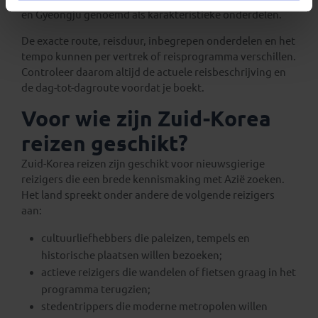
en Gyeongju genoemd als karakteristieke onderdelen.
De exacte route, reisduur, inbegrepen onderdelen en het
tempo kunnen per vertrek of reisprogramma verschillen.
Controleer daarom altijd de actuele reisbeschrijving en
de dag-tot-dagroute voordat je boekt.
Voor wie zijn Zuid-Korea
reizen geschikt?
Zuid-Korea reizen zijn geschikt voor nieuwsgierige
reizigers die een brede kennismaking met Azië zoeken.
Het land spreekt onder andere de volgende reizigers
aan:
cultuurliefhebbers die paleizen, tempels en
historische plaatsen willen bezoeken;
actieve reizigers die wandelen of fietsen graag in het
programma terugzien;
stedentrippers die moderne metropolen willen