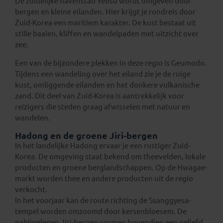
De zuidelijke havenstad Yeosu wordt omgeven door
bergen en kleine eilanden. Hier krijgt je rondreis door
Zuid-Korea een maritiem karakter. De kust bestaat uit
stille baaien, kliffen en wandelpaden met uitzicht over
zee.
Een van de bijzondere plekken in deze regio is Geumodo.
Tijdens een wandeling over het eiland zie je de ruige
kust, omliggende eilanden en het donkere vulkanische
zand. Dit deel van Zuid-Korea is aantrekkelijk voor
reizigers die steden graag afwisselen met natuur en
wandelen.
Hadong en de groene Jiri-bergen
In het landelijke Hadong ervaar je een rustiger Zuid-
Korea. De omgeving staat bekend om theevelden, lokale
producten en groene berglandschappen. Op de Hwagae-
markt worden thee en andere producten uit de regio
verkocht.
In het voorjaar kan de route richting de Ssanggyesa-
tempel worden omzoomd door kersenbloesem. De
nabijgelegen Jiri-bergen vormen bovendien een geliefd