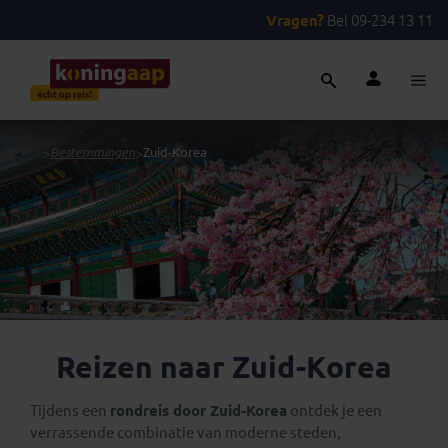
Vragen?
Bel 09-234 13 11
...
>
Bestemmingen
>
Zuid-Korea
Reizen naar Zuid-Korea
Tijdens een
rondreis door Zuid-Korea
ontdek je een
verrassende combinatie van moderne steden,