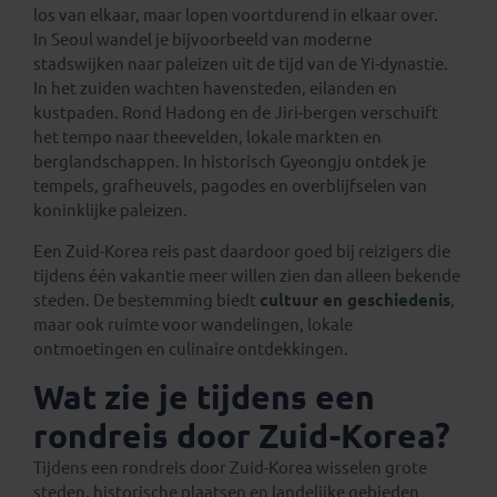
los van elkaar, maar lopen voortdurend in elkaar over.
In Seoul wandel je bijvoorbeeld van moderne
stadswijken naar paleizen uit de tijd van de Yi-dynastie.
In het zuiden wachten havensteden, eilanden en
kustpaden. Rond Hadong en de Jiri-bergen verschuift
het tempo naar theevelden, lokale markten en
berglandschappen. In historisch Gyeongju ontdek je
tempels, grafheuvels, pagodes en overblijfselen van
koninklijke paleizen.
Een Zuid-Korea reis past daardoor goed bij reizigers die
tijdens één vakantie meer willen zien dan alleen bekende
steden. De bestemming biedt
cultuur en geschiedenis
,
maar ook ruimte voor wandelingen, lokale
ontmoetingen en culinaire ontdekkingen.
Wat zie je tijdens een
rondreis door Zuid-Korea?
Tijdens een rondreis door Zuid-Korea wisselen grote
steden, historische plaatsen en landelijke gebieden