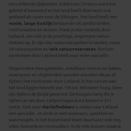
verschillende tijdperken. 9.000 voor Christus werd het
gebied al bewoond en het land heeft daarnaast ook
gediend als route voor de Vikingen. Het land heeft een
mooie, lange kustlijn
bestaande uit zandstranden,
rotsformaties en duinen. Maak je een rondreis door
Letland, dan valt je de prachtige, ongerepte natuur
meteen op. Er zijn vier nationale parken te vinden, naast
24 natuurparken en
vele natuurreservaten
. Kortom:
rondreizen door Letland biedt voor ieder wat wils!
Uitgestrekte meergebieden, ontelbare rivieren en beken,
moerassen en uitgestrekte wouden wisselen elkaar af
tijdens het rondreizen door Letland. In het oosten van
het land liggen heuvels van 150 tot 300 meter hoog. Deze
zijn tijdens de ijstijd gevormd. De hoogste berg die je
tijdens je reis door Letland tegen kunt komen is 311
meter. Ook voor
dierliefhebbers
is reizen naar Letland
een aanrader. Je vindt er veel ooievaars, spechten en
watervogels. In het binnenland leven daarnaast ook nog
uilen, buizerds en torenvalken. In de vele bossen maak je