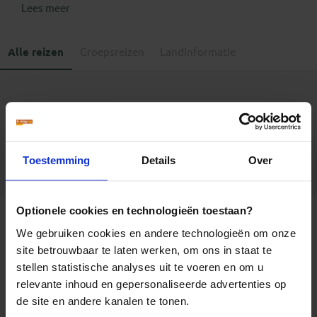
Lees meer
Alle reizen
Groepsreizen
Landinformatie
Er is een fout voorgevallen bij het ophalen van de
reizen.
Toestemming
Details
Over
Optionele cookies en technologieën toestaan?
We gebruiken cookies en andere technologieën om onze
Bezienswaardigheden
site betrouwbaar te laten werken, om ons in staat te
Letland reizen
stellen statistische analyses uit te voeren en om u
Riga
relevante inhoud en gepersonaliseerde advertenties op
Riga is de hoofdstad van Letland en heeft een
prachtig
de site en andere kanalen te tonen.
middeleeuwse hart
, waar het heerlijk slenteren is. Er