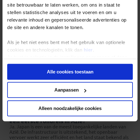
site betrouwbaar te laten werken, om ons in staat te
rondreizen geschikt?
stellen statistische analyses uit te voeren en om u
Japan spreekt een brede doelgroep aan. Het land is
relevante inhoud en gepersonaliseerde advertenties op
geschikt voor:
de site en andere kanalen te tonen.
Cultuurliefhebbers
Als je het niet eens bent met het gebruik van optionele
Avontuurlijke reizigers
cookies en technologieën, klik dan
hier
.
Fotografen
Je kunt je selectie in de instellingen aanpassen of deze
Liefhebbers van gastronomie
onder aan de pagina op elk gewenst moment voor de
Reizigers die voor het eerst naar Azië gaan
Alle cookies toestaan
toekomst wijzigen.
Privacy beleid
Veelgestelde vragen over
Aanpassen
Japan reizen
Alleen noodzakelijke cookies
Is Japan een geschikte bestemming voor
een eerste rondreis in Azië?
Ja. Japan is een van de meest toegankelijke landen van
Azië. De infrastructuur is uitstekend, het openbaar
vervoer werkt zeer efficiënt en het land staat bekend als