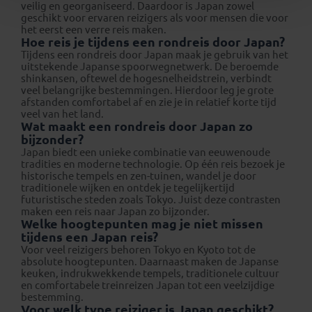
veilig en georganiseerd. Daardoor is Japan zowel
geschikt voor ervaren reizigers als voor mensen die voor
het eerst een verre reis maken.
Hoe reis je tijdens een rondreis door Japan?
Tijdens een rondreis door Japan maak je gebruik van het
uitstekende Japanse spoorwegnetwerk. De beroemde
shinkansen, oftewel de hogesnelheidstrein, verbindt
veel belangrijke bestemmingen. Hierdoor leg je grote
afstanden comfortabel af en zie je in relatief korte tijd
veel van het land.
Wat maakt een rondreis door Japan zo
bijzonder?
Japan biedt een unieke combinatie van eeuwenoude
tradities en moderne technologie. Op één reis bezoek je
historische tempels en zen-tuinen, wandel je door
traditionele wijken en ontdek je tegelijkertijd
futuristische steden zoals Tokyo. Juist deze contrasten
maken een reis naar Japan zo bijzonder.
Welke hoogtepunten mag je niet missen
tijdens een Japan reis?
Voor veel reizigers behoren Tokyo en Kyoto tot de
absolute hoogtepunten. Daarnaast maken de Japanse
keuken, indrukwekkende tempels, traditionele cultuur
en comfortabele treinreizen Japan tot een veelzijdige
bestemming.
Voor welk type reiziger is Japan geschikt?