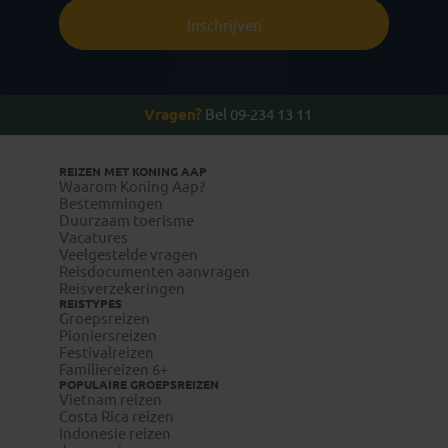
Inschrijven
Vragen?
Bel 09-234 13 11
REIZEN MET KONING AAP
Waarom Koning Aap?
Bestemmingen
Duurzaam toerisme
Vacatures
Veelgestelde vragen
Reisdocumenten aanvragen
Reisverzekeringen
REISTYPES
Groepsreizen
Pioniersreizen
Festivalreizen
Familiereizen 6+
POPULAIRE GROEPSREIZEN
Vietnam reizen
Costa Rica reizen
Indonesie reizen