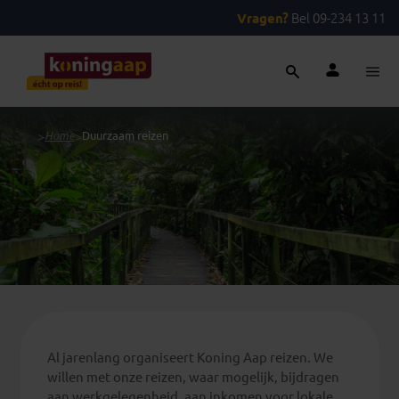
Vragen?
Bel 09-234 13 11
...
>
Home
>
Duurzaam reizen
Al jarenlang organiseert Koning Aap reizen. We
willen met onze reizen, waar mogelijk, bijdragen
aan werkgelegenheid, aan inkomen voor lokale