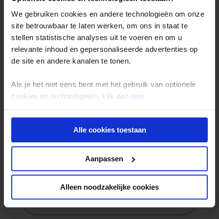
We gebruiken cookies en andere technologieën om onze
site betrouwbaar te laten werken, om ons in staat te
stellen statistische analyses uit te voeren en om u
relevante inhoud en gepersonaliseerde advertenties op
de site en andere kanalen te tonen.
Als je het niet eens bent met het gebruik van optionele
Het moederbedrijf van Koning Aap, Adventure
cookies en technologieën, klik dan
hier
.
Specialists, is sinds 2013 Travelife Certified, een
Je kunt je selectie in de instellingen aanpassen of deze
certificering voor de activiteiten van Koning Aap en
onder aan de pagina op elk gewenst moment voor de
zusterbedrijf Shoestring. Deze certificering
Alle cookies toestaan
betekent dat wij iedere twee jaar worden
toekomst wijzigen.
gecontroleerd en moeten aantonen dat wij voldoen
aan een groot aantal duurzaamheidscriteria binnen
Privacy beleid
Aanpassen
onze bedrijfsvoering. Meer informatie vind je op de
website van Travelife
.
Alleen noodzakelijke cookies
Lees meer