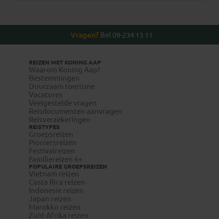
Vragen?
Bel 09-234 13 11
REIZEN MET KONING AAP
Waarom Koning Aap?
Bestemmingen
Duurzaam toerisme
Vacatures
Veelgestelde vragen
Reisdocumenten aanvragen
Reisverzekeringen
REISTYPES
Groepsreizen
Pioniersreizen
Festivalreizen
Familiereizen 6+
POPULAIRE GROEPSREIZEN
Vietnam reizen
Costa Rica reizen
Indonesie reizen
Japan reizen
Marokko reizen
Zuid-Afrika reizen