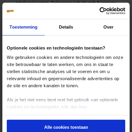
telefoonkaarten. Ze kunnen ook als gids fungeren
of autoruiten wassen. Het is van groot belang dat
deze kinderen naar school gaan en dat hun
scholing niet lijdt onder het werk dat ze doen.
Toestemming
Details
Over
Kinderen die op schooltijden, 's avonds laat of 's
nachts werken, gaan meestal niet of nauwelijks
naar school. Door iets van hen te kopen, houd je
Optionele cookies en technologieën toestaan?
dit feitelijk in stand. Het is beter om een lokale
organisatie te steunen die kinderen helpt om naar
We gebruiken cookies en andere technologieën om onze
school te gaan en kwetsbare gezinnen
site betrouwbaar te laten werken, om ons in staat te
ondersteunt.
stellen statistische analyses uit te voeren en om u
relevante inhoud en gepersonaliseerde advertenties op
de site en andere kanalen te tonen.
Als je het niet eens bent met het gebruik van optionele
Meld vermoedens van
cookies en technologieën, klik dan
hier
.
kindermisbruik bij Don't Look
Je kunt je selectie in de instellingen aanpassen of deze
Away
onder aan de pagina op elk gewenst moment voor de
Seksuele uitbuiting van kinderen is niet altijd
Alle cookies toestaan
toekomst wijzigen.
zichtbaar, maar dat betekent niet dat het niet