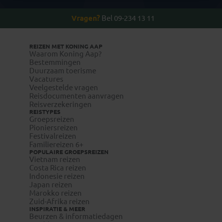
Vragen?
Bel 09-234 13 11
REIZEN MET KONING AAP
Waarom Koning Aap?
Bestemmingen
Duurzaam toerisme
Vacatures
Veelgestelde vragen
Reisdocumenten aanvragen
Reisverzekeringen
REISTYPES
Groepsreizen
Pioniersreizen
Festivalreizen
Familiereizen 6+
POPULAIRE GROEPSREIZEN
Vietnam reizen
Costa Rica reizen
Indonesie reizen
Japan reizen
Marokko reizen
Zuid-Afrika reizen
INSPIRATIE & MEER
Beurzen & informatiedagen