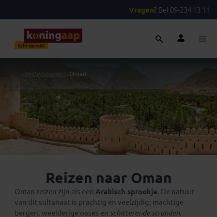
Vragen?
Bel 09-234 13 11
...
>
Bestemmingen
>
Oman
Reizen naar Oman
Oman reizen zijn als een
Arabisch sprookje
. De natuur
van dit sultanaat is prachtig en veelzijdig; machtige
bergen, weelderige oases en
schitterende stranden
.