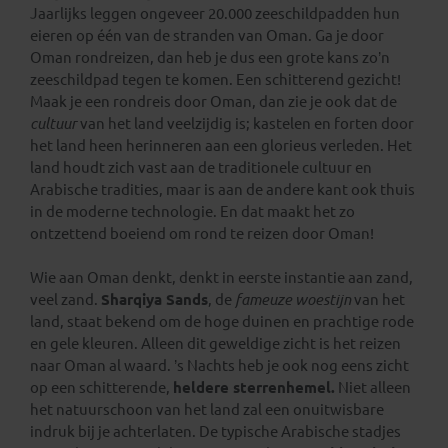
Jaarlijks leggen ongeveer 20.000 zeeschildpadden hun
eieren op één van de stranden van Oman. Ga je door
Oman rondreizen, dan heb je dus een grote kans zo’n
zeeschildpad tegen te komen. Een schitterend gezicht!
Maak je een rondreis door Oman, dan zie je ook dat de
cultuur
van het land veelzijdig is; kastelen en forten door
het land heen herinneren aan een glorieus verleden. Het
land houdt zich vast aan de traditionele cultuur en
Arabische tradities, maar is aan de andere kant ook thuis
in de moderne technologie. En dat maakt het zo
ontzettend boeiend om rond te reizen door Oman!
Wie aan Oman denkt, denkt in eerste instantie aan zand,
veel zand.
Sharqiya Sands
, de
fameuze woestijn
van het
land, staat bekend om de hoge duinen en prachtige rode
en gele kleuren. Alleen dit geweldige zicht is het reizen
naar Oman al waard. ’s Nachts heb je ook nog eens zicht
op een schitterende,
heldere sterrenhemel.
Niet alleen
het natuurschoon van het land zal een onuitwisbare
indruk bij je achterlaten. De typische Arabische stadjes