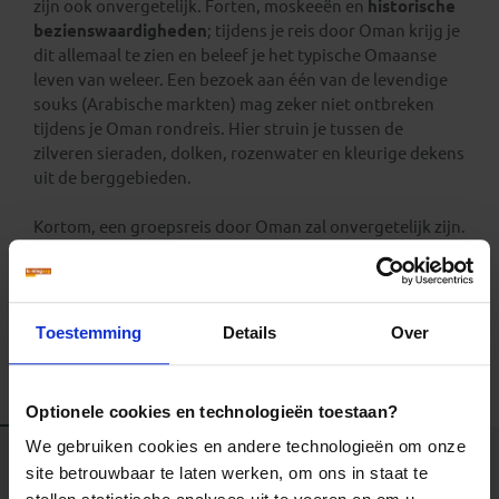
zijn ook onvergetelijk. Forten, moskeeën en
historische
bezienswaardigheden
; tijdens je reis door Oman krijg je
dit allemaal te zien en beleef je het typische Omaanse
leven van weleer. Een bezoek aan één van de levendige
souks (Arabische markten) mag zeker niet ontbreken
tijdens je Oman rondreis. Hier struin je tussen de
zilveren sieraden, dolken, rozenwater en kleurige dekens
uit de berggebieden.
Kortom, een groepsreis door Oman zal onvergetelijk zijn.
Tijdens Oman reizen kijk je je ogen uit, beleef je de rijke
cultuur
en sluit je de bevolking in je hart…
Toestemming
Details
Over
Alle reizen
Groepsreizen
Landinformatie
Optionele cookies en technologieën toestaan?
We gebruiken cookies en andere technologieën om onze
site betrouwbaar te laten werken, om ons in staat te