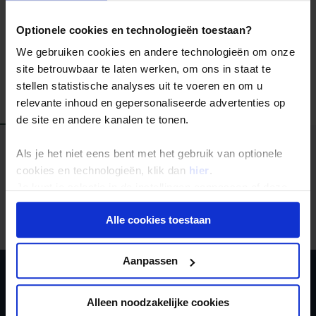
Kies voor een van de meest bijzondere bestemmingen
ter wereld en verrijk jezelf door een rondreis Singapore!
Optionele cookies en technologieën toestaan?
We gebruiken cookies en andere technologieën om onze
site betrouwbaar te laten werken, om ons in staat te
stellen statistische analyses uit te voeren en om u
relevante inhoud en gepersonaliseerde advertenties op
Alle reizen
Familiereizen
Landinformatie
de site en andere kanalen te tonen.
Als je het niet eens bent met het gebruik van optionele
cookies en technologieën, klik dan
hier
.
Je kunt je selectie in de instellingen aanpassen of deze
Er is een fout voorgevallen bij het ophalen van de
onder aan de pagina op elk gewenst moment voor de
reizen.
Alle cookies toestaan
toekomst wijzigen.
Privacy beleid
Aanpassen
Ja, ik meld me aan
Alleen noodzakelijke cookies