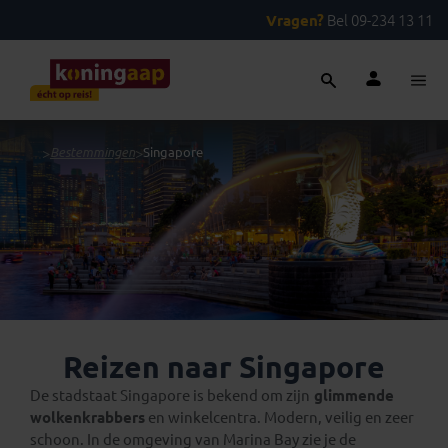
Vragen?
Bel 09-234 13 11
...
>
Bestemmingen
>
Singapore
Reizen naar Singapore
De stadstaat Singapore is bekend om zijn
glimmende
wolkenkrabbers
en winkelcentra. Modern, veilig en zeer
schoon. In de omgeving van Marina Bay zie je de