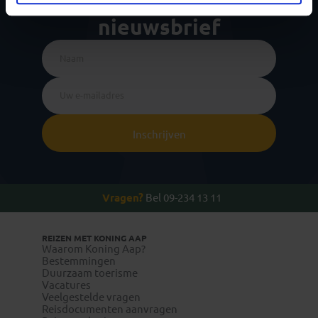
voor de wekelijkse
nieuwsbrief
Inschrijven
Vragen?
Bel 09-234 13 11
REIZEN MET KONING AAP
Waarom Koning Aap?
Bestemmingen
Duurzaam toerisme
Vacatures
Veelgestelde vragen
Reisdocumenten aanvragen