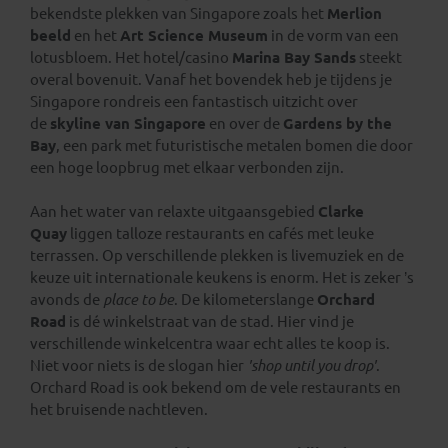
bekendste plekken van Singapore zoals het
Merlion
beeld
en het
Art Science Museum
in de vorm van een
lotusbloem. Het hotel/casino
Marina Bay Sands
steekt
overal bovenuit. Vanaf het bovendek heb je tijdens je
Singapore rondreis een fantastisch uitzicht over
de
skyline van Singapore
en over de
Gardens by the
Bay
, een park met futuristische metalen bomen die door
een hoge loopbrug met elkaar verbonden zijn.
Aan het water van relaxte uitgaansgebied
Clarke
Quay
liggen talloze restaurants en cafés met leuke
terrassen. Op verschillende plekken is livemuziek en de
keuze uit internationale keukens is enorm. Het is zeker ’s
avonds de
place to be
. De kilometerslange
Orchard
Road
is dé winkelstraat van de stad. Hier vind je
verschillende winkelcentra waar echt alles te koop is.
Niet voor niets is de slogan hier
'shop until you drop'
.
Orchard Road is ook bekend om de vele restaurants en
het bruisende nachtleven.