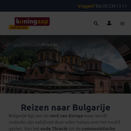
Vragen?
Bel 09-234 13 11
...
>
Bestemmingen
>
Bulgarije
Reizen naar Bulgarije
Bulgarije ligt aan de
rand van Europa
maar wordt
ondanks zijn nabijheid door velen helaas over het hoofd
gezien. Van het
oude Thracië
tot de
communistische