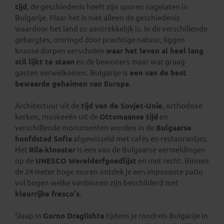
tijd
, de geschiedenis heeft zijn sporen nagelaten in
Bulgarije. Maar het is niet alleen de geschiedenis
waardoor het land zo aantrekkelijk is. In de verschillende
gebergtes, omringd door prachtige natuur, liggen
knusse dorpen verscholen
waar het leven al heel lang
stil lijkt te staan
en de bewoners maar wat graag
gasten verwelkomen. Bulgarije is
een van de best
bewaarde geheimen van Europa
.
Architectuur uit de
tijd van de Sovjet-Unie
, orthodoxe
kerken, moskeeën uit de
Ottomaanse tijd
en
verschillende monumenten worden in de
Bulgaarse
hoofdstad Sofia
afgewisseld met cafés en restaurantjes.
Het
Rila-klooster
is een van de Bulgaarse vermeldingen
op de
UNESCO Werelderfgoedlijst
en met recht. Binnen
de 24 meter hoge muren ontdek je een imposante patio
vol bogen welke vanbinnen zijn beschilderd met
kleurrijke fresco’s
.
Slaap in
Gorno Draglishte
tijdens je rondreis Bulgarije in