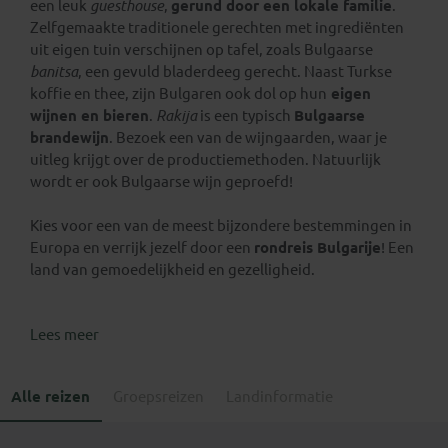
een leuk
guesthouse
,
gerund door een lokale familie
.
Zelfgemaakte traditionele gerechten met ingrediënten
uit eigen tuin verschijnen op tafel, zoals Bulgaarse
banitsa
, een gevuld bladerdeeg gerecht. Naast Turkse
koffie en thee, zijn Bulgaren ook dol op hun
eigen
wijnen en bieren
.
Rakija
is een typisch
Bulgaarse
brandewijn
. Bezoek een van de wijngaarden, waar je
uitleg krijgt over de productiemethoden. Natuurlijk
wordt er ook Bulgaarse wijn geproefd!
Kies voor een van de meest bijzondere bestemmingen in
Europa en verrijk jezelf door een
rondreis Bulgarije
! Een
land van gemoedelijkheid en gezelligheid.
Lees meer
Alle reizen
Groepsreizen
Landinformatie