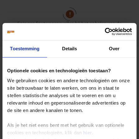
Er is een fout voorgevallen bij het ophalen van de
reizen.
Toestemming
Details
Over
Bezienswaardigheden
Optionele cookies en technologieën toestaan?
Bulgarije reizen
We gebruiken cookies en andere technologieën om onze
Sofia
site betrouwbaar te laten werken, om ons in staat te
Sofia is de hoofdstad van Bulgarije. Bezoek onder
stellen statistische analyses uit te voeren en om u
andere de indrukwekkende
Alexander Nevski
Kathedraal
met zijn gouden koepels die je al van ver
relevante inhoud en gepersonaliseerde advertenties op
kunt zien, de
Sint Sofia kerk
en de
Sint George
de site en andere kanalen te tonen.
Rotunda
, het oudste gebouw in de stad. Deze kerk is nog
steeds in gebruik. Je kunt er ook een traditionele
banitsa
scoren, een lekker tussendoortje wat bestaat uit
Als je het niet eens bent met het gebruik van optionele
bladerdeeg en kaas.
cookies en technologieën, klik dan
hier
.
Rila-klooster