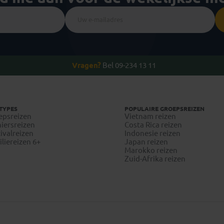
Vragen?
Bel 09-234 13 11
TYPES
POPULAIRE GROEPSREIZEN
epsreizen
Vietnam reizen
iersreizen
Costa Rica reizen
ivalreizen
Indonesie reizen
liereizen 6+
Japan reizen
Marokko reizen
Zuid-Afrika reizen