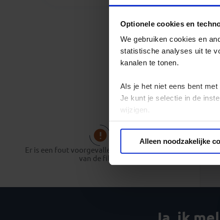
Optionele cookies en techn
We gebruiken cookies en ande
statistische analyses uit te
kanalen te tonen.
Als je het niet eens bent met
Je kunt je selectie in de in
wijzigen.
Privacy beleid
Alleen noodzakelijke c
Er is een fout voorgevallen bij het opbouwen
van de filter.
Ja, ik me