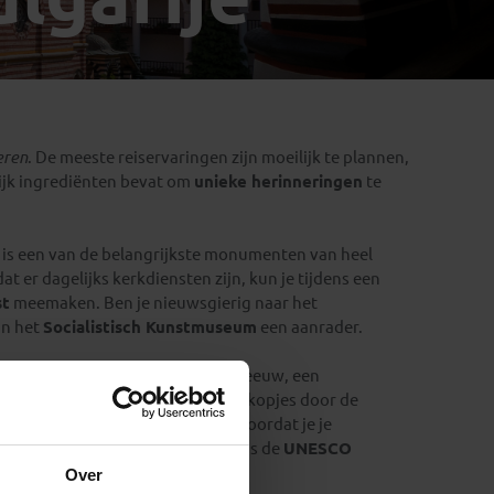
Emiraten
(1)
eren
. De meeste reiservaringen zijn moeilijk te plannen,
lijk ingrediënten bevat om
unieke herinneringen
te
 is een van de belangrijkste monumenten van heel
 er dagelijks kerkdiensten zijn, kun je tijdens een
st
meemaken. Ben je nieuwsgierig naar het
an het
Socialistisch Kunstmuseum
een aanrader.
over een stadspoort uit de vierde eeuw, een
de Balkan
. Wandel over de kinderkopjes door de
t zijn vele kleurrijke fresco’s voordat je je
o kun je op je Bulgarije groepsreis de
UNESCO
Over