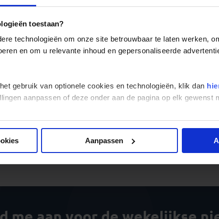
Onze groepsreizen Bulgarije laten je kennis maken met de
he
bevolking. Wil je de sfeer in Bulgarije zelf proeven? Maak da
ologieën toestaan?
het
kloppende hart van de Balkan
!
re technologieën om onze site betrouwbaar te laten werken, om 
 voeren en om u relevante inhoud en gepersonaliseerde advertenti
 het gebruik van optionele cookies en technologieën, klik dan
hie
Alle reizen
Groepsreizen
Landinformatie
stellingen aanpassen of deze onder aan de pagina op elk gewens
ookies
Aanpassen
A
Er is een fout voorgevallen bij 
ld me aan voor de wekelijkse n