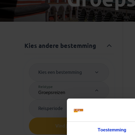
Mongolië
(1)
Tanzania
(1)
Nepal
(6)
Zimbabwe
(2)
Oezbekistan
(3)
Zuid-Afrika
(7)
Singapore
(1)
Sri Lanka
(4)
Kies andere bestemming
Tadzjikistan
(1)
Taiwan
(1)
Thailand
(8)
Kies een bestemming
Tibet
(3)
Reistype
Reisperiode
Vind je reis
Toestemming