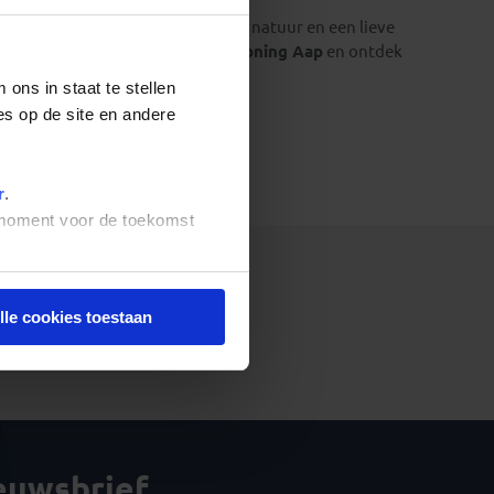
erlijke keuken
, een schitterende natuur en een lieve
n een
groepsreis Bulgarije met Koning Aap
en ontdek
ons in staat te stellen
es op de site en andere
r
.
t moment voor de toekomst
lle cookies toestaan
het ophalen van de reizen.
ieuwsbrief