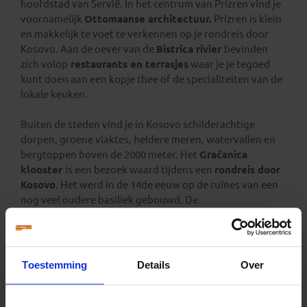
hoofdstad van Servië. In het centrum van Prizren vind je
voornamelijk
Ottomaanse architectuur.
Prizren is klein
en makkelijk te voet te verkennen op je rondreis door
Kosovo. Aan de oever van de
Bistrica rivier
bevinden
zich volop
restaurants en terrasjes
waar je je tegoed
kunt doen aan een kopje thee of de specialiteiten van de
lokale keuken.
Buiten de steden vind je in Kosovo schilderachtige
dorpen, groene vlaktes, heldere meren, watervallen en
bergtoppen boven de 2000 meter. Het
Gračanica
klooster
is een bezoek waard tijdens een
rondreis door
Kosovo
. Het werd in de 14de eeuw op de ruïnes van een
nog veel oudere basiliek gebouwd. De
muurschilderingen en fresco’s
in het klooster worden
als de beste van hun tijdperk beschouwd. Sinds 2006
staat het klooster op de
UNESCO Werelderfgoedlijst
.
Toestemming
Details
Over
Ga met Koning Aap op rondreis door Kosovo, een land
met een onstuimig verleden en vriendelijke steden.