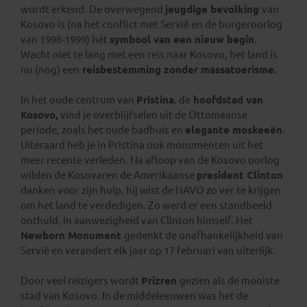
wordt erkend. De overwegend
jeugdige bevolking
van
Kosovo is (na het conflict met Servië en de burgeroorlog
van 1998-1999) hét
symbool van een nieuw begin
.
Wacht niet te lang met een reis naar Kosovo, het land is
nu (nog) een
reisbestemming zonder massatoerisme.
In het oude centrum van
Pristina
, de
hoofdstad van
Kosovo,
vind je overblijfselen uit de Ottomaanse
periode, zoals het oude badhuis en
elegante moskeeën
.
Uiteraard heb je in Pristina ook monumenten uit het
meer recente verleden. Na afloop van de Kosovo oorlog
wilden de Kosovaren de Amerikaanse
president Clinton
danken voor zijn hulp, hij wist de NAVO zo ver te krijgen
om het land te verdedigen. Zo werd er een standbeeld
onthuld, in aanwezigheid van Clinton himself. Het
Newborn Monument
gedenkt de onafhankelijkheid van
Servië en verandert elk jaar op 17 februari van uiterlijk.
Door veel reizigers wordt
Prizren
gezien als de mooiste
stad van Kosovo. In de middeleeuwen was het de