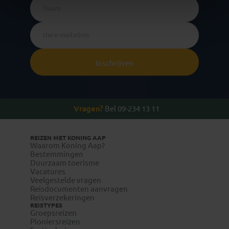
Inschrijven
Vragen?
Bel 09-234 13 11
REIZEN MET KONING AAP
Waarom Koning Aap?
Bestemmingen
Duurzaam toerisme
Vacatures
Veelgestelde vragen
Reisdocumenten aanvragen
Reisverzekeringen
REISTYPES
Groepsreizen
Pioniersreizen