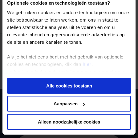
Optionele cookies en technologieën toestaan?
We gebruiken cookies en andere technologieën om onze
site betrouwbaar te laten werken, om ons in staat te
Alle reizen
Groepsreizen
Landinformatie
stellen statistische analyses uit te voeren en om u
relevante inhoud en gepersonaliseerde advertenties op
de site en andere kanalen te tonen.
Als je het niet eens bent met het gebruik van optionele
cookies en technologieën, klik dan
hier
.
Er is een fout voorgevallen bij het ophalen van de
reizen.
Je kunt je selectie in de instellingen aanpassen of deze
onder aan de pagina op elk gewenst moment voor de
Alle cookies toestaan
toekomst wijzigen.
Privacy beleid
Aanpassen
Ja, ik meld me aan
voor de wekelijkse
Alleen noodzakelijke cookies
nieuwsbrief