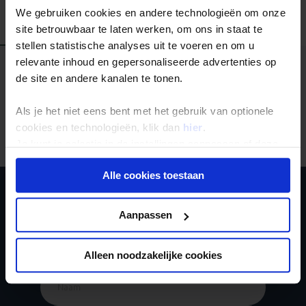
We gebruiken cookies en andere technologieën om onze
Alle reizen
Groepsreizen
Landinformatie
site betrouwbaar te laten werken, om ons in staat te
stellen statistische analyses uit te voeren en om u
relevante inhoud en gepersonaliseerde advertenties op
de site en andere kanalen te tonen.
Als je het niet eens bent met het gebruik van optionele
Er is een fout voorgevallen bij het ophalen van de
reizen.
cookies en technologieën, klik dan
hier
.
Je kunt je selectie in de instellingen aanpassen of deze
onder aan de pagina op elk gewenst moment voor de
Alle cookies toestaan
toekomst wijzigen.
Ja, ik meld me aan
Privacy beleid
Aanpassen
voor de wekelijkse
nieuwsbrief
Alleen noodzakelijke cookies