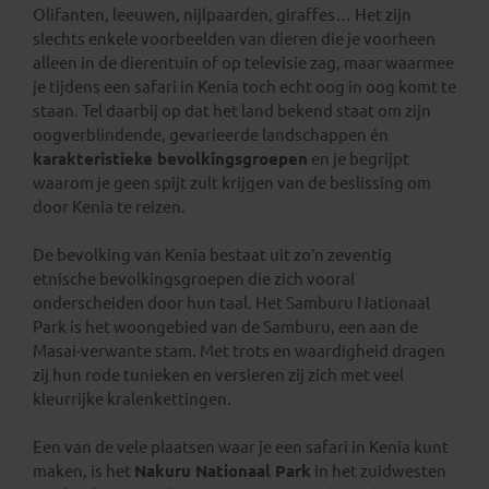
Olifanten, leeuwen, nijlpaarden, giraffes… Het zijn
slechts enkele voorbeelden van dieren die je voorheen
alleen in de dierentuin of op televisie zag, maar waarmee
je tijdens een safari in Kenia toch echt oog in oog komt te
staan. Tel daarbij op dat het land bekend staat om zijn
oogverblindende, gevarieerde landschappen én
karakteristieke bevolkingsgroepen
en je begrijpt
waarom je geen spijt zult krijgen van de beslissing om
door Kenia te reizen.
De bevolking van Kenia bestaat uit zo’n zeventig
etnische bevolkingsgroepen die zich vooral
onderscheiden door hun taal. Het Samburu Nationaal
Park is het woongebied van de Samburu, een aan de
Masai-verwante stam. Met trots en waardigheid dragen
zij hun rode tunieken en versieren zij zich met veel
kleurrijke kralenkettingen.
Een van de vele plaatsen waar je een safari in Kenia kunt
maken, is het
Nakuru Nationaal Park
in het zuidwesten