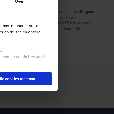
Over
ten van de natuur. Gelukkig zijn steden als
Wellington
ie musea zijn hier meer dan genoeg lekkere
g van Nieuw-Zeeland, zul je vooral treffen in en rond
ons in staat te stellen
hangi
bijwonen, een traditionele Maori maaltijd.
es op de site en andere
r
.
t moment voor de toekomst
lle cookies toestaan
het ophalen van de reizen.