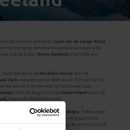
Emiraten
(1)
n bezocht hebben!
Aotearoa
, ‘
Land van de Lange Witte
aven. Het herbergt een enorme variatie aan natuurlijk
oede indruk krijgt.
Nieuw-Zeeland
is letterlijk een
t steile fjorden in de
Doubtful Sound
. Van de
naal Park
, waar een groot deel van de The Lord of the
n die (uniek in de wereld!) op slechts een paar
letsjer
. Over de lengte van het
Zuidereiland
lopen de
ook
, boven de 3500 meter komt.
met name vogels als de
kiwi
en de
tekapo
. Tijdens deze
eigde geelogige pinguïn te zien en de gigantische
ra
, er eentje spotten is een ervaring die je niet snel zult