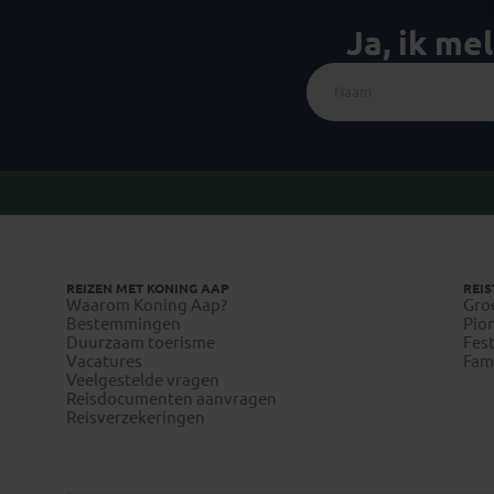
Ja, ik me
REIZEN MET KONING AAP
REIS
Waarom Koning Aap?
Gro
Bestemmingen
Pion
Duurzaam toerisme
Fest
Vacatures
Fami
Veelgestelde vragen
Reisdocumenten aanvragen
Reisverzekeringen