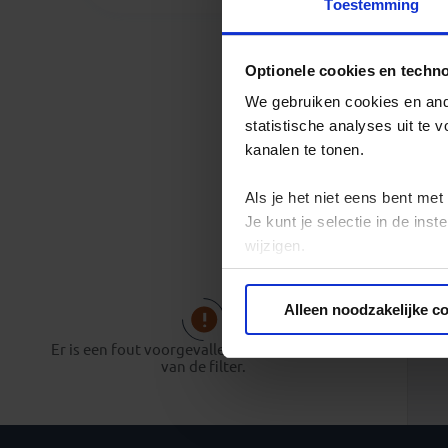
Toestemming
Optionele cookies en techn
We gebruiken cookies en ande
statistische analyses uit te
kanalen te tonen.
Als je het niet eens bent met
Je kunt je selectie in de in
wijzigen.
Privacy beleid
Alleen noodzakelijke c
Er is een fout voorgevallen bij het opbouwen
van de filter.