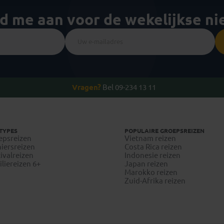
ld me aan voor de wekelijkse n
Vragen?
Bel 09-234 13 11
TYPES
POPULAIRE GROEPSREIZEN
epsreizen
Vietnam reizen
iersreizen
Costa Rica reizen
ivalreizen
Indonesie reizen
liereizen 6+
Japan reizen
Marokko reizen
Zuid-Afrika reizen