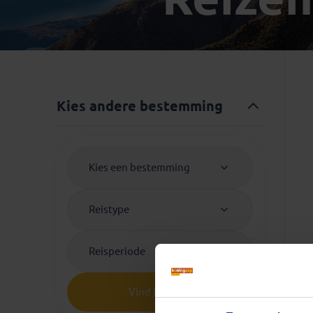
Mongolië
(1)
Tanzania
(1)
Nepal
(6)
Zimbabwe
(2)
Oezbekistan
(3)
Zuid-Afrika
(7)
Singapore
(1)
Sri Lanka
(4)
Kies andere bestemming
Tadzjikistan
(1)
Taiwan
(1)
Thailand
(8)
Kies een bestemming
Tibet
(3)
Reistype
Reisperiode
Vind je reis