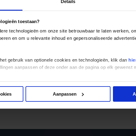
vergeten.
Details
Het land is zeer dunbevolkt, waardoor je optimaal kunt genie
en
Dunedin
door de studentenbevolking levendig. Naast moo
ologieën toestaan?
restaurants te vinden. De
Maori
, de oorspronkelijke bevolkin
re technologieën om onze site betrouwbaar te laten werken, om 
Rotorua
. Bekend om hun rijke cultuur, kun je hier een échte
 voeren en om u relevante inhoud en gepersonaliseerde advertenti
 het gebruik van optionele cookies en technologieën, klik dan
hie
stellingen aanpassen of deze onder aan de pagina op elk gewens
Alle reizen
Groepsreizen
Landinformatie
ookies
Aanpassen
A
Er is een fout voorgevallen bij 