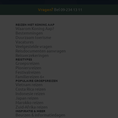
Vragen?
Bel 09-234 13 11
REIZEN MET KONING AAP
Waarom Koning Aap?
Bestemmingen
Duurzaam toerisme
Vacatures
Veelgestelde vragen
Reisdocumenten aanvragen
Reisverzekeringen
REISTYPES
Groepsreizen
Pioniersreizen
Festivalreizen
Familiereizen 6+
POPULAIRE GROEPSREIZEN
Vietnam reizen
Costa Rica reizen
Indonesie reizen
Japan reizen
Marokko reizen
Zuid-Afrika reizen
INSPIRATIE & MEER
Beurzen & informatiedagen