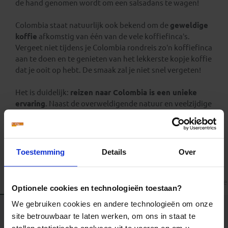
de hand genomen wordt om een salsadans te wagen!
Colombia staat natuurlijk ook bekend om de
geweldige
koffie
afkomstig van één van de vele koffiefinca’s.
Vergeet niet tijdens je Colombia rondreis zo’n koffiefinca
aan te doen en te genieten van het lekkerste kopje koffie
dat je ooit op hebt. De smaak zal je niet snel vergeten!
Het is duidelijk:
reizen naar Colombia is een unieke
ervaring
. Naast de overweldigende natuur en veelzijdige
cultuur, maakt de vriendelijke en vrolijke bevolking
de Colombia reizen onvergetelijk!
Toestemming
Details
Over
Alle reizen
Groepsreizen
Familiereizen
Landinformatie
Optionele cookies en technologieën toestaan?
We gebruiken cookies en andere technologieën om onze
site betrouwbaar te laten werken, om ons in staat te