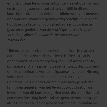
en uitbundige bevolking
ontvangen je met open armen
en dragen bij aan een fantastisch verblijf in dit mooie
land. Rondreizen door Colombia klinkt voor veel mensen
nog wat eng, maar is tegenwoordig redelijk veilig. Niets
houdt je dus tegen om op vakantie naar Colombia te
gaan en te genieten van de
prachtige natuur
,
tropische
stranden
, talloze
koloniale dorpen
en
wereldse
metropolen
!
Tijdens het rondreizen door Colombia kom je erachter
dat dit land ontzettend gevarieerd is. De
cultuur
is
opgebouwd uit een mengeling van Zuid-Amerikaanse,
Europese en Afrikaanse invloeden en zorgt dus voor een
unieke combinatie. Vooral de Spaanse invloeden zijn nog
volop merkbaar in de hedendaagse cultuur van
Colombia. Reis je door Colombia, dan merk je ook dat
familie en genieten van het leven voorop staat bij de
inwoners van dit land. Aangezien ieder dorp en elke stad
een eigen feestdag heeft, zal het geen uitzondering zijn
als je tijdens één van de groepsreizen naar Colombia bij