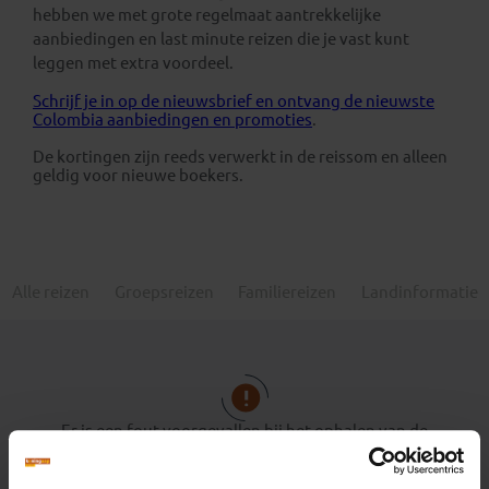
hebben we met grote regelmaat aantrekkelijke
aanbiedingen en last minute reizen die je vast kunt
leggen met extra voordeel.
Schrijf je in op de nieuwsbrief en ontvang de nieuwste
Colombia aanbiedingen en promoties
.
De kortingen zijn reeds verwerkt in de reissom en alleen
geldig voor nieuwe boekers.
Alle reizen
Groepsreizen
Familiereizen
Landinformatie
Er is een fout voorgevallen bij het ophalen van de
vertrekdata.