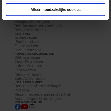
REIZEN MET KONING AAP
Waarom Koning Aap?
Bestemmingen
Alleen noodzakelijke cookies
Duurzaam toerisme
Vacatures
Veelgestelde vragen
Reisdocumenten aanvragen
Reisverzekeringen
REISTYPES
Groepsreizen
Pioniersreizen
Festivalreizen
Familiereizen 6+
POPULAIRE GROEPSREIZEN
Vietnam reizen
Costa Rica reizen
Indonesie reizen
Japan reizen
Marokko reizen
Zuid-Afrika reizen
INSPIRATIE & MEER
Beurzen & informatiedagen
Reisblog
Reizen met gegarandeerd vertrek
Aanbiedingen en kortingen
VOLG ONS ONLINE