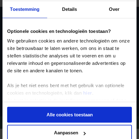
Toestemming
Details
Over
Ja, ik meld me aan
Optionele cookies en technologieën toestaan?
voor de wekelijkse
We gebruiken cookies en andere technologieën om onze
nieuwsbrief
site betrouwbaar te laten werken, om ons in staat te
stellen statistische analyses uit te voeren en om u
relevante inhoud en gepersonaliseerde advertenties op
de site en andere kanalen te tonen.
Als je het niet eens bent met het gebruik van optionele
cookies en technologieën, klik dan
hier
.
Inschrijven
Je kunt je selectie in de instellingen aanpassen of deze
onder aan de pagina op elk gewenst moment voor de
Alle cookies toestaan
toekomst wijzigen.
Vragen?
Bel 09-234 13 11
Privacy beleid
Aanpassen