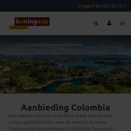
Vragen?
Bel 09-234 13 11
...
>
Colombia
>
Aanbiedingen voor Colombia
Aanbieding Colombia
Het hele jaar door kun je bij Koning Aap terecht voor
scherp geprijsde reizen naar de mooiste en meest
fascinerende bestemmingen in Colombia. Daarnaast