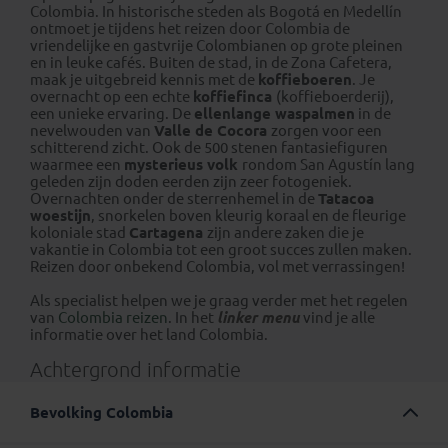
Colombia. In historische steden als Bogotá en Medellín
ontmoet je tijdens het reizen door Colombia de
vriendelijke en gastvrije Colombianen op grote pleinen
en in leuke cafés. Buiten de stad, in de Zona Cafetera,
maak je uitgebreid kennis met de
koffieboeren
. Je
overnacht op een echte
koffiefinca
(koffieboerderij),
een unieke ervaring. De
ellenlange waspalmen
in de
nevelwouden van
Valle de Cocora
zorgen voor een
schitterend zicht. Ook de 500 stenen fantasiefiguren
waarmee een
mysterieus volk
rondom San Agustín lang
geleden zijn doden eerden zijn zeer fotogeniek.
Overnachten onder de sterrenhemel in de
Tatacoa
woestijn
, snorkelen boven kleurig koraal en de fleurige
koloniale stad
Cartagena
zijn andere zaken die je
vakantie in Colombia tot een groot succes zullen maken.
Reizen door onbekend Colombia, vol met verrassingen!
Als specialist helpen we je graag verder met het regelen
van
Colombia reizen
. In het
linker menu
vind je alle
informatie over het land Colombia.
Achtergrond informatie
Bevolking Colombia