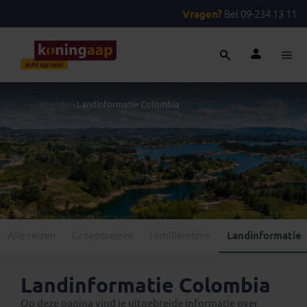
Vragen?
Bel 09-234 13 11
...
>
Colombia
>
Landinformatie Colombia
Alle reizen
Groepsreizen
Familiereizen
Landinformatie
Landinformatie Colombia
Op deze pagina vind je uitgebreide informatie over