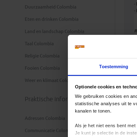
-
Duurzaamheid Colombia
-
Eten en drinken Colombia
R
Land en landschap Colombia
b
Taal Colombia
R
Religie Colombia
a
Toestemming
Fooien Colombia
O
V
Weer en klimaat Colombia
a
Optionele cookies en techn
We gebruiken cookies en ande
Praktische informatie
statistische analyses uit te
kanalen te tonen.
Adressen Colombia
Als je het niet eens bent met
Communicatie Colombia
Je kunt je selectie in de in