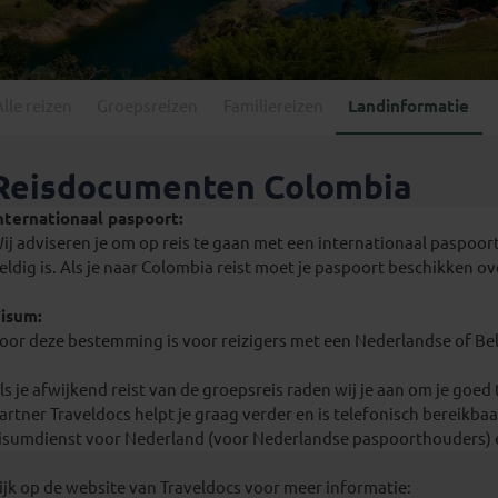
Georgië
(4)
Mexico
(4)
IJsland
(3)
Paraguay
(1)
Kosovo
(1)
Peru
(5)
Last minute reizen
Kroatië
(2)
Alle reizen
Groepsreizen
Familiereizen
Landinformatie
Suriname
(1)
Letland
(3)
Litouwen
(3)
Reisdocumenten Colombia
Moldavië
(1)
nternationaal paspoort:
Montenegro
(2)
ij adviseren je om op reis te gaan met een internationaal paspoor
Noord-Macedonië
(1)
eldig is. Als je naar Colombia reist moet je paspoort beschikken o
isum:
oor deze bestemming is voor reizigers met een Nederlandse of Bel
ls je afwijkend reist van de groepsreis raden wij je aan om je goed
artner Traveldocs helpt je graag verder en is telefonisch bereikbaar
isumdienst voor Nederland (voor Nederlandse paspoorthouders) e
ijk op de website van Traveldocs voor meer informatie: