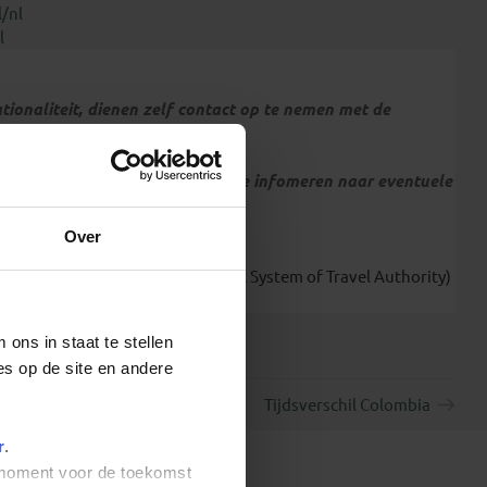
l/nl
l
tionaliteit, dienen zelf contact op te nemen met de
f bij de betreffende ambassade te infomeren naar eventuele
Over
 voor vertrek een ESTA (Electronic System of Travel Authority)
ons in staat te stellen
es op de site en andere
Tijdsverschil Colombia
r
.
t moment voor de toekomst