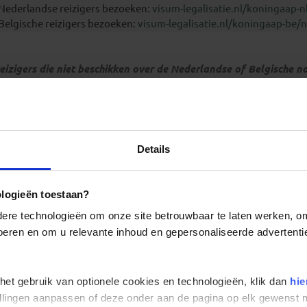
 Nederlandse reizigers bezoeken:
visum-legalisatie.nl/koningaap-n
 Belgische reizigers bezoeken:
visum-legalisatie.nl/koningaap-be/n
eizigers die niet beschikken over de Nederlandse of Belgische na
etreffende ambassade(s) en hun eventuele visum te regelen.
eizigers met meereizende kinderen onder de 18 jaar dienen zel
anvullende toelatingseisen.
Details
verstap in de Verenigde Staten
oor reizen met een overstap in de Verenigde Staten, dien je online
an te vragen.
ologieën toestaan?
re technologieën om onze site betrouwbaar te laten werken, om 
 voeren en om u relevante inhoud en gepersonaliseerde advertenti
Fotografie Colombia
 het gebruik van optionele cookies en technologieën, klik dan
hie
stellingen aanpassen of deze onder aan de pagina op elk gewens