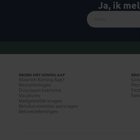
Ja, ik me
REIZEN MET KONING AAP
REIS
Waarom Koning Aap?
Gro
Bestemmingen
Pion
Duurzaam toerisme
Fest
Vacatures
Fami
Veelgestelde vragen
Reisdocumenten aanvragen
Reisverzekeringen