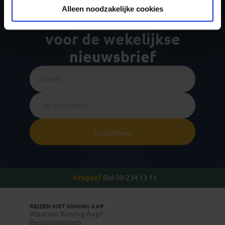
Alleen noodzakelijke cookies
Ja, ik meld me aan
voor de wekelijkse
nieuwsbrief
Inschrijven
Vragen?
Bel 09-234 13 11
REIZEN MET KONING AAP
Waarom Koning Aap?
Bestemmingen