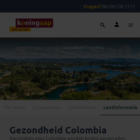
Vragen?
Bel 09-234 13 11
...
>
Landinformatie Colombia
>
Gezondheid Colombia
Alle reizen
Groepsreizen
Familiereizen
Landinformatie
Gezondheid Colombia
Vaccinaties voor Colombia
worden beslist aangeraden.