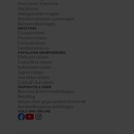
Duurzaam toerisme
Vacatures
Veelgestelde vragen
Reisdocumenten aanvragen
Reisverzekeringen
REISTYPES
Groepsreizen
Pioniersreizen
Festivalreizen
Familiereizen 6+
POPULAIRE GROEPSREIZEN
Vietnam reizen
Costa Rica reizen
Indonesie reizen
Japan reizen
Marokko reizen
Zuid-Afrika reizen
INSPIRATIE & MEER
Beurzen & informatiedagen
Reisblog
Reizen met gegarandeerd vertrek
Aanbiedingen en kortingen
VOLG ONS ONLINE