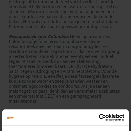
de droge hitte ongemerkt veel vocht verliest, moet je
steeds veel blijven drinken en wat extra zout op je eten
strooien. Warme dranken zijn over het algemeen beter
dan ijskoude. Je maag en darmen worden dan minder
belast. Het water uit de kraan kun je beter niet drinken.
Kijk voor meer informatie op
www.gezondopreis.nl
.
Reisapotheek voor Colombia:
Neem op je
rondreis
Colombia
of je
familiereis Colombia
een kleine
reisapotheek mee met daarin o.a. jodium, pleisters,
sterilon en middelen tegen koorts, diarree, verstopping,
insectenbeten, zonnebrand en eventueel een middel
tegen reisziekte. Denk ook aan een tekentang,
thermometer (onbreekbaar), ORS (Oral Rehydration
Salts, tegen uitdroging) en vitaminetabletten. Voor de
hygiëne op reis o.a. een flesje desinfecteergel (daarmee
kun je zonder water en zeep je handen wassen) en
ontsmettingsdoekjes en condooms. Als je naar een
malariagebied gaat, denk dan aan anti-malaria tabletten,
een smeersel met DEET en een geïmpregneerd
muskietennet.
Europees Medisch Paspoort:
Handig om mee te nemen
is het Europees Medisch Paspoort, een document
waarmee je in urgente situaties veel problemen kan
voorkomen. Het paspoort is opgesteld in elf talen,
waardoor de hulpverlener (in het buitenland) eenvoudig