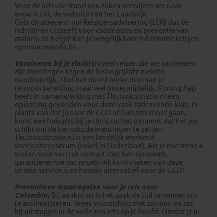
Voor de actuele stand van zaken verwijzen we naar
www.lcr.nl
, de website van het Landelijk
Coördinatiecentrum Reizigersadvisering (LCR) dat de
richtlijnen uitgeeft voor vaccinaties en preventie van
malaria. In België kun je vergelijkbare informatie krijgen
op
www.wanda.be
.
Vaccineren bij je thuis!
Bij veel reizen die we aanbieden
zijn inentingen tegen de belangrijkste ziekten
noodzakelijk. Niet het meest leuke deel van je
reisvoorbereiding maar wel onvermijdelijk. Koning Aap
heeft in samenwerking met
Thuisvaccinatie.nl
een
oplossing gevonden voor deze vaak tijdrovende klus. In
plaats van dat jij naar de GGD of huisarts moet gaan,
komt een huisarts bij je thuis op het moment dat het jou
schikt om de benodigde inentingen te zetten.
Thuisvaccinatie.nl
is een landelijk werkend
vaccinatiecentrum (
enkel in Nederland
). Als je minstens 4
weken voor vertrek contact met hen opneemt,
garanderen we dat je gebruik kunt maken van deze
unieke service. Een handig alternatief voor de GGD!
Preventieve maatregelen voor je reis naar
Colombia:
Bij aankomst is het zaak de tijd te nemen om
te acclimatiseren. Wees voorzichtig met zonnen en zet
bij uitstapjes in de volle zon iets op je hoofd. Omdat je in