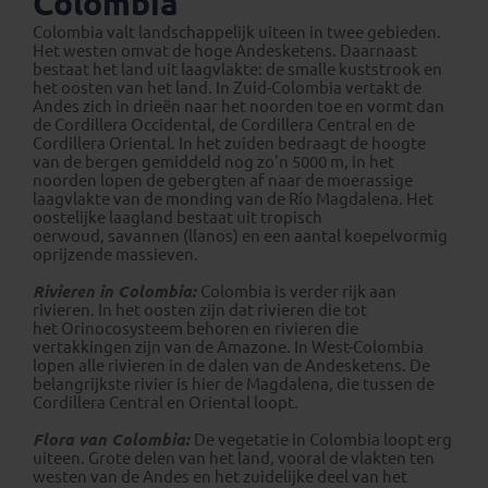
Colombia
Colombia valt landschappelijk uiteen in twee gebieden.
Het westen omvat de hoge Andesketens. Daarnaast
bestaat het land uit laagvlakte: de smalle kuststrook en
het oosten van het land. In Zuid-Colombia vertakt de
Andes zich in drieën naar het noorden toe en vormt dan
de Cordillera Occidental, de Cordillera Central en de
Cordillera Oriental. In het zuiden bedraagt de hoogte
van de bergen gemiddeld nog zo'n 5000 m, in het
noorden lopen de gebergten af naar de moerassige
laagvlakte van de monding van de Río Magdalena. Het
oostelijke laagland bestaat uit tropisch
oerwoud, savannen (llanos) en een aantal koepelvormig
oprijzende massieven.
Rivieren in Colombia:
Colombia is verder rijk aan
rivieren. In het oosten zijn dat rivieren die tot
het Orinocosysteem behoren en rivieren die
vertakkingen zijn van de Amazone. In West-Colombia
lopen alle rivieren in de dalen van de Andesketens. De
belangrijkste rivier is hier de Magdalena, die tussen de
Cordillera Central en Oriental loopt.
Flora van Colombia:
De vegetatie in Colombia loopt erg
uiteen. Grote delen van het land, vooral de vlakten ten
westen van de Andes en het zuidelijke deel van het