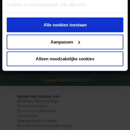
voor de wekelijkse
cookies en technologieën, klik dan
hier
.
nieuwsbrief
Je kunt je selectie in de instellingen aanpassen of deze
onder aan de pagina op elk gewenst moment voor de
Alle cookies toestaan
toekomst wijzigen.
Privacy beleid
Aanpassen
Inschrijven
Alleen noodzakelijke cookies
Vragen?
Bel 09-234 13 11
REIZEN MET KONING AAP
Waarom Koning Aap?
Bestemmingen
Duurzaam toerisme
Vacatures
Veelgestelde vragen
Reisdocumenten aanvragen