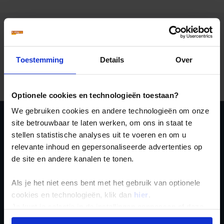
Toestemming
Details
Over
Er is een fout voorgevallen bij het ophalen van de
vertrekdata.
Optionele cookies en technologieën toestaan?
We gebruiken cookies en andere technologieën om onze
site betrouwbaar te laten werken, om ons in staat te
Ja, ik meld me aan
stellen statistische analyses uit te voeren en om u
voor de wekelijkse
relevante inhoud en gepersonaliseerde advertenties op
de site en andere kanalen te tonen.
nieuwsbrief
Als je het niet eens bent met het gebruik van optionele
cookies en technologieën, klik dan
hier
.
Je kunt je selectie in de instellingen aanpassen of deze
onder aan de pagina op elk gewenst moment voor de