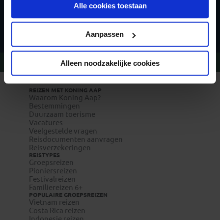
Alle cookies toestaan
toekomst wijzigen.
Inschrijven
Privacy beleid
Aanpassen
Vragen?
Bel 09-234 13 11
Alleen noodzakelijke cookies
REIZEN MET KONING AAP
Waarom Koning Aap?
Bestemmingen
Duurzaam toerisme
Vacatures
Veelgestelde vragen
Reisdocumenten aanvragen
Reisverzekeringen
REISTYPES
Groepsreizen
Pioniersreizen
Festivalreizen
Familiereizen 6+
POPULAIRE GROEPSREIZEN
Vietnam reizen
Costa Rica reizen
Indonesie reizen