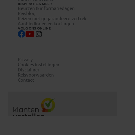
INSPIRATIE & MEER
het aantal deelnemers, ondanks een gegarandeerd
Beurzen & informatiedagen
vertrek, bij dat één gezin blijft, dit kan ook komen door
Reisblog
Reizen met gegarandeerd vertrek
annuleringen van andere gezinnen. In dat geval is er
Aanbiedingen en kortingen
geen sprake meer van een groep en vervalt de
VOLG ONS ONLINE
vertrekgarantie. Tenzij in overleg anders wordt
besloten.
Privacy
Cookies instellingen
Disclaimer
Reisvoorwaarden
Contact