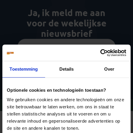
Ja, ik meld me aan
voor de wekelijkse
nieuwsbrief
Toestemming
Details
Over
Inschrijven
Optionele cookies en technologieën toestaan?
We gebruiken cookies en andere technologieën om onze
Vragen?
Bel 09-234 13 11
site betrouwbaar te laten werken, om ons in staat te
stellen statistische analyses uit te voeren en om u
relevante inhoud en gepersonaliseerde advertenties op
REIZEN MET KONING AAP
Waarom Koning Aap?
de site en andere kanalen te tonen.
Bestemmingen