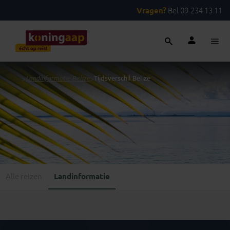
Vragen?
Bel 09-234 13 11
...
>
Landinformatie Belize
>
Tijdsverschil Belize
Alle reizen
Landinformatie