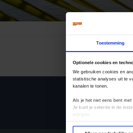
Mongolië
(1)
Tanzania
(1)
Nepal
(6)
Zimbabwe
(2)
Oezbekistan
(3)
Zuid-Afrika
(7)
Singapore
(1)
Sri Lanka
(4)
Toestemming
Tadzjikistan
(1)
Taiwan
(1)
Optionele cookies en techn
Thailand
(8)
We gebruiken cookies en ande
Tibet
(3)
statistische analyses uit te
kanalen te tonen.
Ja, ik me
Als je het niet eens bent met
Je kunt je selectie in de in
wijzigen.
Privacy beleid