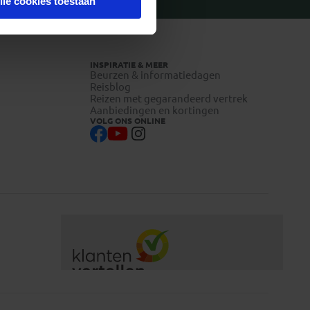
lle cookies toestaan
INSPIRATIE & MEER
Beurzen & informatiedagen
Reisblog
Reizen met gegarandeerd vertrek
Aanbiedingen en kortingen
VOLG ONS ONLINE