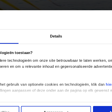
Georgië
(4)
Mexico
(4)
IJsland
(3)
Paraguay
(1)
Kosovo
(1)
Peru
(5)
Last minute reizen
Kroatië
(2)
Alle reizen
Landinformatie
Suriname
(1)
Letland
(3)
Details
Litouwen
(3)
Moldavië
(1)
Montenegro
(2)
ologieën toestaan?
Noord-Macedonië
(1)
re technologieën om onze site betrouwbaar te laten werken, om 
 voeren en om u relevante inhoud en gepersonaliseerde advertenti
ld me aan voor de wekelijkse n
 het gebruik van optionele cookies en technologieën, klik dan
hie
stellingen aanpassen of deze onder aan de pagina op elk gewens