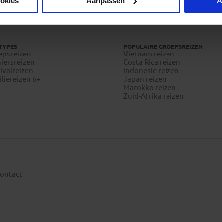
ookies
Aanpassen
A
Vragen?
Bel 09-234 13 11
TYPES
POPULAIRE GROEPSREIZEN
epsreizen
Vietnam reizen
iersreizen
Costa Rica reizen
ivalreizen
Indonesie reizen
liereizen 6+
Japan reizen
Marokko reizen
Zuid-Afrika reizen
ontact