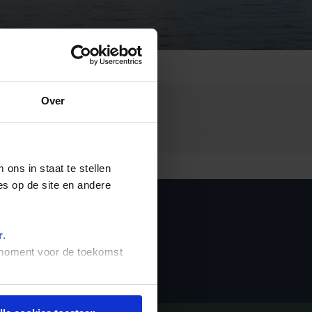
Emiraten
(1)
Over
ons in staat te stellen
es op de site en andere
ieuwsbrief
r
.
t moment voor de toekomst
Inschrijven