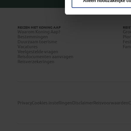
Alleen noodzakelijke c
REIZEN MET KONING AAP
REIS
Waarom Koning Aap?
Gro
Bestemmingen
Pion
Duurzaam toerisme
Fest
Vacatures
Fami
Veelgestelde vragen
Reisdocumenten aanvragen
Reisverzekeringen
Privacy
Cookies instellingen
Disclaimer
Reisvoorwaarden
C