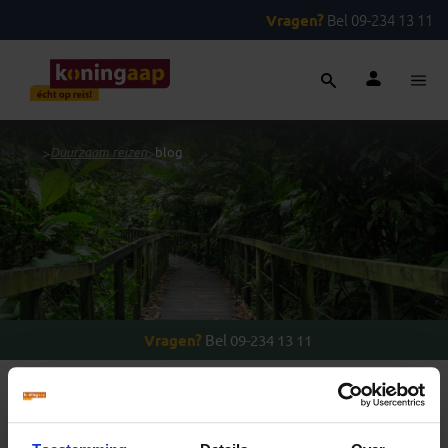
Vragen?
Bel 09-234 13 11
...
>
Duurzaam reizen
>
blog
Vragen?
Bel 09-234 13 11
REIZEN MET KONING AAP
Waarom Koning Aap?
Bestemmingen
Duurzaam toerisme