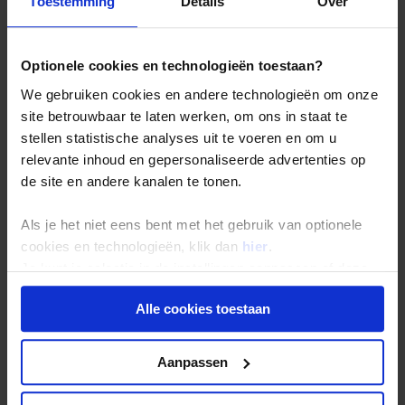
Toestemming
Details
Over
Vacatures
Veelgestelde vragen
Reisdocumenten aanvragen
Reisverzekeringen
Optionele cookies en technologieën toestaan?
REISTYPES
Groepsreizen
We gebruiken cookies en andere technologieën om onze
Pioniersreizen
site betrouwbaar te laten werken, om ons in staat te
Festivalreizen
Familiereizen 6+
stellen statistische analyses uit te voeren en om u
POPULAIRE GROEPSREIZEN
relevante inhoud en gepersonaliseerde advertenties op
Vietnam reizen
Costa Rica reizen
de site en andere kanalen te tonen.
Indonesie reizen
Japan reizen
Marokko reizen
Als je het niet eens bent met het gebruik van optionele
Zuid-Afrika reizen
cookies en technologieën, klik dan
hier
.
INSPIRATIE & MEER
Beurzen & informatiedagen
Je kunt je selectie in de instellingen aanpassen of deze
Reisblog
onder aan de pagina op elk gewenst moment voor de
Reizen met gegarandeerd vertrek
Alle cookies toestaan
Aanbiedingen en kortingen
toekomst wijzigen.
VOLG ONS ONLINE
Privacy beleid
Aanpassen