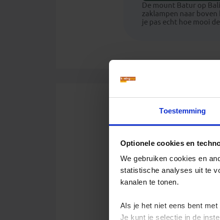
De mount Batur op Bali
zaklampen naar boven k
je pas echt hoe mooi de
Toestemming
Mijn allermoo
Slide 1 of 14
Optionele cookies en techn
We gebruiken cookies en ande
statistische analyses uit te
kanalen te tonen.
Als je het niet eens bent met
Je kunt je selectie in de in