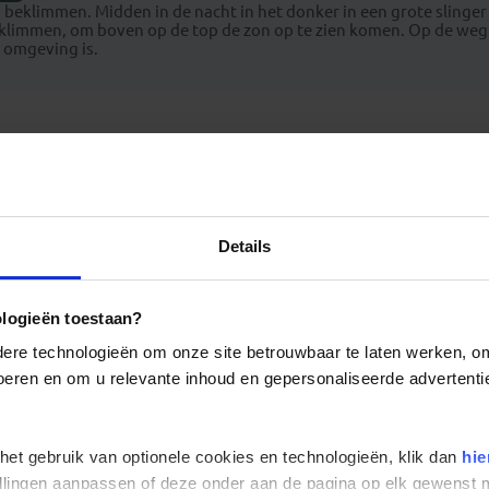
 beklimmen. Midden in de nacht in het donker in een grote slinge
limmen, om boven op de top de zon op te zien komen. Op de weg 
 omgeving is.
Details
iste reisfoto's
ologieën toestaan?
re technologieën om onze site betrouwbaar te laten werken, om 
 voeren en om u relevante inhoud en gepersonaliseerde advertenti
 het gebruik van optionele cookies en technologieën, klik dan
hie
stellingen aanpassen of deze onder aan de pagina op elk gewens