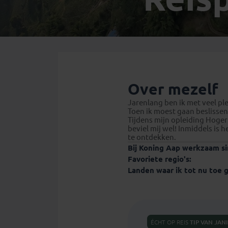
Mongolië
(1)
Tanzania
(1)
Nepal
(6)
Zimbabwe
(2)
Oezbekistan
(3)
Zuid-Afrika
(7)
Singapore
(1)
Sri Lanka
(4)
Tadzjikistan
(1)
Over mezelf
Taiwan
(1)
Jarenlang ben ik met veel pl
Toen ik moest gaan beslissen 
Thailand
(8)
Tijdens mijn opleiding Hoger
Tibet
(3)
beviel mij wel! Inmiddels is 
te ontdekken.
Bij Koning Aap werkzaam si
Favoriete regio's:
Landen waar ik tot nu toe 
ÉCHT OP REIS
TIP VAN
JAN