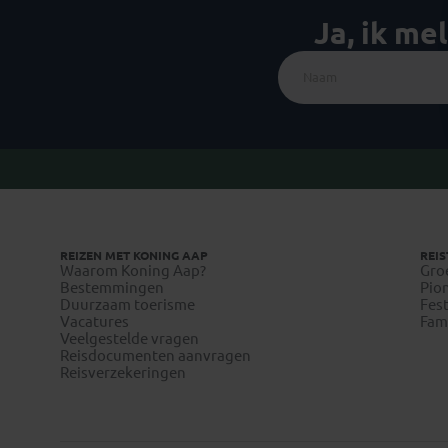
Ja, ik me
REIZEN MET KONING AAP
REIS
Waarom Koning Aap?
Gro
Bestemmingen
Pion
Duurzaam toerisme
Fest
Vacatures
Fami
Veelgestelde vragen
Reisdocumenten aanvragen
Reisverzekeringen