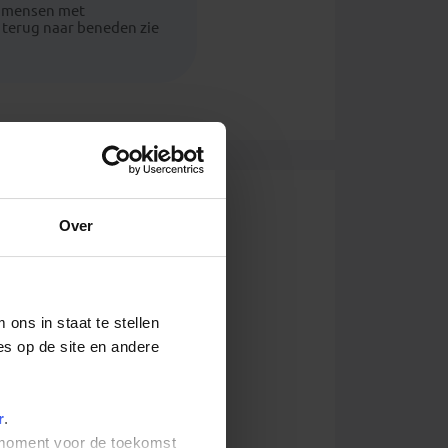
r mensen met
terug naar beneden zie
Over
ons in staat te stellen
es op de site en andere
r
.
t moment voor de toekomst