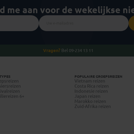
ld me aan voor de wekelijkse n
Vragen?
Bel 09-234 13 11
TYPES
POPULAIRE GROEPSREIZEN
epsreizen
Vietnam reizen
iersreizen
Costa Rica reizen
ivalreizen
Indonesie reizen
liereizen 6+
Japan reizen
Marokko reizen
Zuid-Afrika reizen