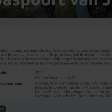
Georgië
(4)
Mexico
(4)
IJsland
(3)
Paraguay
(1)
Kosovo
(1)
Peru
(5)
Last minute reizen
Kroatië
(2)
Suriname
(1)
Letland
(3)
Litouwen
(3)
Moldavië
(1)
ezier met paps en mams de populaire strandplaatsen in o.a. Spanj
Montenegro
(2)
wat ik later wilde worden als ik groot was, heb ik besloten dat dit
 Toeristisch en Recreatief Onderwijs begon ik aan mijn eerste verr
Noord-Macedonië
(1)
het reisvirus helemaal op mij overgeslagen en hoop ik nog vele moo
2017
nds:
Midden-Oosten en Azië
Albanië, Bosnië en Herzegovina, Colombia, Cu
geweest ben:
IJsland, Indonesië, Iran, Italië, Kroatië, Letl
Moldavië, Nepal, Noorwegen, Oman, Portugal, 
Verenigde Arabische Emiraten, Vietnam, Zuid
ICE