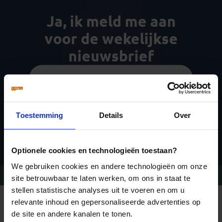
Ja, ik meld me aan
voor de wekelijkse
nieuwsbrief
Toestemming
Details
Over
Inschrijven
Optionele cookies en technologieën toestaan?
We gebruiken cookies en andere technologieën om onze
Vragen?
Bel 09-234 13 11
site betrouwbaar te laten werken, om ons in staat te
stellen statistische analyses uit te voeren en om u
relevante inhoud en gepersonaliseerde advertenties op
REIZEN MET KONING AAP
Waarom Koning Aap?
de site en andere kanalen te tonen.
Bestemmingen