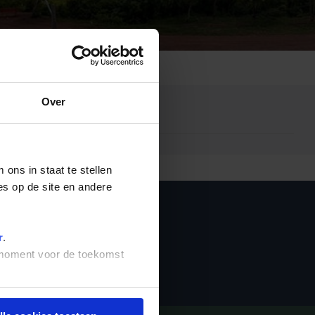
Emiraten
(1)
Over
ons in staat te stellen
es op de site en andere
ieuwsbrief
r
.
t moment voor de toekomst
Inschrijven