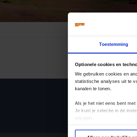
Mongolië
(1)
Tanzania
(1)
Nepal
(6)
Zimbabwe
(2)
Oezbekistan
(3)
Zuid-Afrika
(7)
Singapore
(1)
Sri Lanka
(4)
Toestemming
Tadzjikistan
(1)
Taiwan
(1)
Optionele cookies en techn
Thailand
(8)
We gebruiken cookies en ande
Tibet
(3)
statistische analyses uit te
kanalen te tonen.
Ja, ik me
Als je het niet eens bent met
Je kunt je selectie in de in
wijzigen.
Privacy beleid