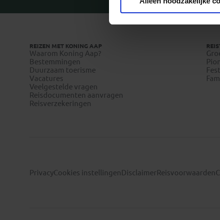
Alleen noodzakelijke c
REIZEN MET KONING AAP
REIS
Waarom Koning Aap?
Gro
Bestemmingen
Pion
Duurzaam toerisme
Fest
Vacatures
Fami
Veelgestelde vragen
Reisdocumenten aanvragen
Reisverzekeringen
Privacy
Cookies instellingen
Disclaimer
Reisvoorwaarden
C