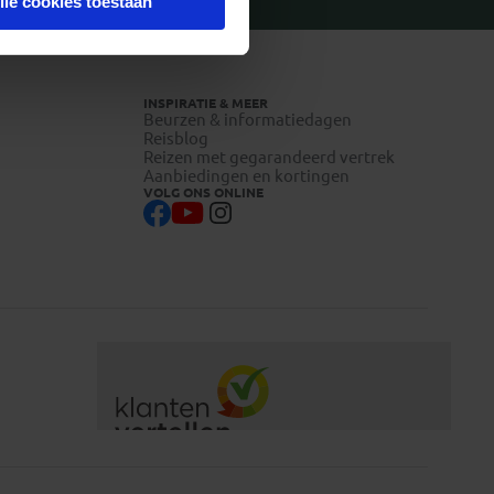
lle cookies toestaan
INSPIRATIE & MEER
Beurzen & informatiedagen
Reisblog
Reizen met gegarandeerd vertrek
Aanbiedingen en kortingen
VOLG ONS ONLINE