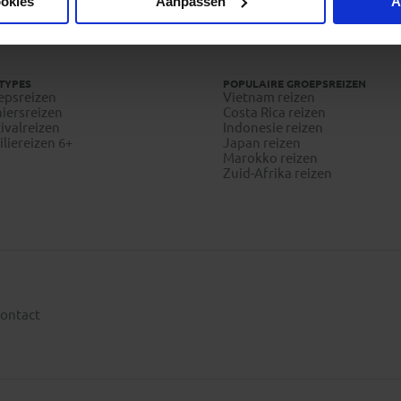
ookies
Aanpassen
A
Vragen?
Bel 09-234 13 11
TYPES
POPULAIRE GROEPSREIZEN
epsreizen
Vietnam reizen
iersreizen
Costa Rica reizen
ivalreizen
Indonesie reizen
liereizen 6+
Japan reizen
Marokko reizen
Zuid-Afrika reizen
ontact