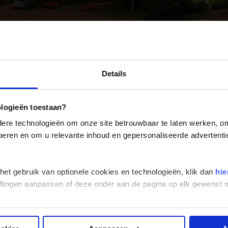
Georgië
(4)
Mexico
(4)
IJsland
(3)
Paraguay
(1)
Kosovo
(1)
Peru
(5)
Last minute reizen
Kroatië
(2)
Alle reizen
Groepsreizen
Landinformatie
Suriname
(1)
Letland
(3)
Details
Litouwen
(3)
Moldavië
(1)
Montenegro
(2)
ologieën toestaan?
Noord-Macedonië
(1)
re technologieën om onze site betrouwbaar te laten werken, om 
 voeren en om u relevante inhoud en gepersonaliseerde advertenti
ld me aan voor de wekelijkse n
 het gebruik van optionele cookies en technologieën, klik dan
hie
stellingen aanpassen of deze onder aan de pagina op elk gewens