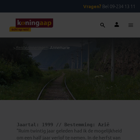
Vragen?
Bel 09-234 13 11
...
>
Reisherinneringen
>
Annemarie
Jaartal: 
1999
 // Bestemming: 
Azië
"Ruim twintig jaar geleden had ik de mogelijkheid
om een half jaar verlof te nemen. In de herfst van