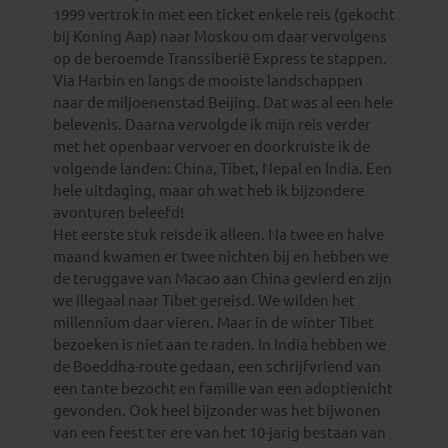
1999 vertrok in met een ticket enkele reis (gekocht
bij Koning Aap) naar Moskou om daar vervolgens
op de beroemde Transsiberië Express te stappen.
Via Harbin en langs de mooiste landschappen
naar de miljoenenstad Beijing. Dat was al een hele
belevenis. Daarna vervolgde ik mijn reis verder
met het openbaar vervoer en doorkruiste ik de
volgende landen: China, Tibet, Nepal en India. Een
hele uitdaging, maar oh wat heb ik bijzondere
avonturen beleefd!
Het eerste stuk reisde ik alleen. Na twee en halve
maand kwamen er twee nichten bij en hebben we
de teruggave van Macao aan China gevierd en zijn
we illegaal naar Tibet gereisd. We wilden het
millennium daar vieren. Maar in de winter Tibet
bezoeken is niet aan te raden. In India hebben we
de Boeddha-route gedaan, een schrijfvriend van
een tante bezocht en familie van een adoptienicht
gevonden. Ook heel bijzonder was het bijwonen
van een feest ter ere van het 10-jarig bestaan van