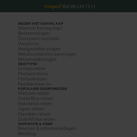
Vragen?
Bel 09-234 13 11
REIZEN MET KONING AAP
Waarom Koning Aap?
Bestemmingen
Duurzaam toerisme
Vacatures
Veelgestelde vragen
Reisdocumenten aanvragen
Reisverzekeringen
REISTYPES
Groepsreizen
Pioniersreizen
Festivalreizen
Familiereizen 6+
POPULAIRE GROEPSREIZEN
Vietnam reizen
Costa Rica reizen
Indonesie reizen
Japan reizen
Marokko reizen
Zuid-Afrika reizen
INSPIRATIE & MEER
Beurzen & informatiedagen
Reisblog