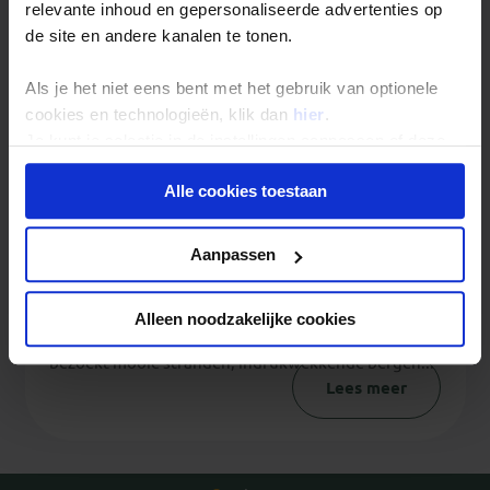
relevante inhoud en gepersonaliseerde advertenties op
de site en andere kanalen te tonen.
Als je het niet eens bent met het gebruik van optionele
cookies en technologieën, klik dan
hier
.
Je kunt je selectie in de instellingen aanpassen of deze
onder aan de pagina op elk gewenst moment voor de
Alle cookies toestaan
toekomst wijzigen.
Fotoserie Australië
Privacy beleid
Aanpassen
Collega Isabel ging in april mee met de nieuwe 4-
weekse Australië Hoogtepunten rondreis. Tijdens
deze reis door het enorme Australië bezochten we
Alleen noodzakelijke cookies
de bekende en onbekende hoogtepunten. Je
bezoekt mooie stranden, indrukwekkende bergen...
Lees meer