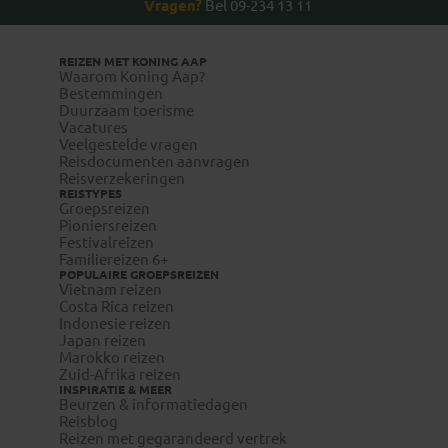
Vragen?
Bel 09-234 13 11
REIZEN MET KONING AAP
Waarom Koning Aap?
Bestemmingen
Duurzaam toerisme
Vacatures
Veelgestelde vragen
Reisdocumenten aanvragen
Reisverzekeringen
REISTYPES
Groepsreizen
Pioniersreizen
Festivalreizen
Familiereizen 6+
POPULAIRE GROEPSREIZEN
Vietnam reizen
Costa Rica reizen
Indonesie reizen
Japan reizen
Marokko reizen
Zuid-Afrika reizen
INSPIRATIE & MEER
Beurzen & informatiedagen
Reisblog
Reizen met gegarandeerd vertrek