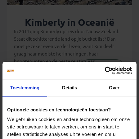
Kimberly in Oceanië
In 2014 ging Kimberly op reis door Nieuw-Zeeland.
Staat dit schitterende land op je bucket list? Dan
moet je zeker even verder lezen, want Kim deelt
graag haar mooiste herinneringen, haar
hoogtepunten en de beste reistips van...
Lees verder
Toestemming
Details
Over
Optionele cookies en technologieën toestaan?
We gebruiken cookies en andere technologieën om onze
site betrouwbaar te laten werken, om ons in staat te
stellen statistische analyses uit te voeren en om u