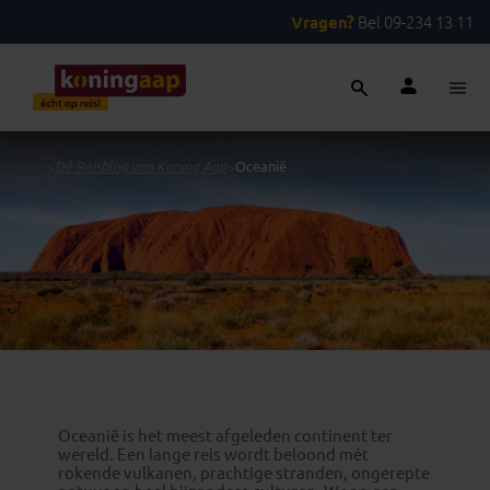
Vragen?
Bel 09-234 13 11
...
>
Dé Reisblog van Koning Aap
>
Oceanië
Oceanië is het meest afgeleden continent ter
wereld. Een lange reis wordt beloond mét
rokende vulkanen, prachtige stranden, ongerepte