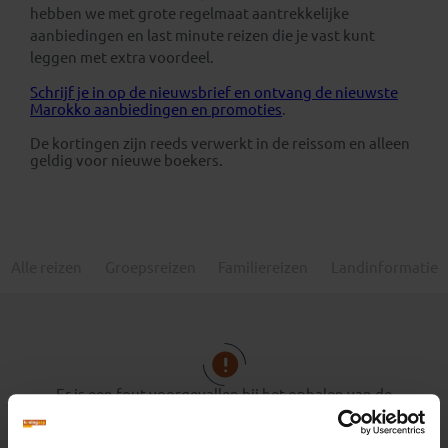
hebben we met grote regelmaat aantrekkelijke
aanbiedingen en last minute reizen die je vast kunt
leggen met extra voordeel.
Schrijf je in op de nieuwsbrief en ontvang de nieuwste
Marokko aanbiedingen en promoties
.
De kortingen zijn reeds verwerkt in de reissom en alleen
geldig voor nieuwe boekers.
Alle reizen
Groepsreizen
Familiereizen
Landinformatie
Er is een fout voorgevallen bij het ophalen van de
vertrekdata.