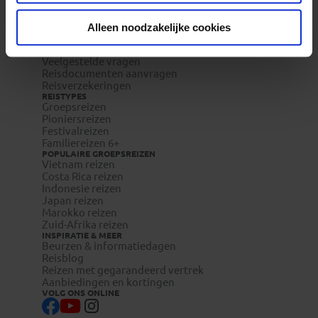
REIZEN MET KONING AAP
Waarom Koning Aap?
Bestemmingen
Alleen noodzakelijke cookies
Duurzaam toerisme
Vacatures
Veelgestelde vragen
Reisdocumenten aanvragen
Reisverzekeringen
REISTYPES
Groepsreizen
Pioniersreizen
Festivalreizen
Familiereizen 6+
POPULAIRE GROEPSREIZEN
Vietnam reizen
Costa Rica reizen
Indonesie reizen
Japan reizen
Marokko reizen
Zuid-Afrika reizen
INSPIRATIE & MEER
Beurzen & informatiedagen
Reisblog
Reizen met gegarandeerd vertrek
Aanbiedingen en kortingen
VOLG ONS ONLINE