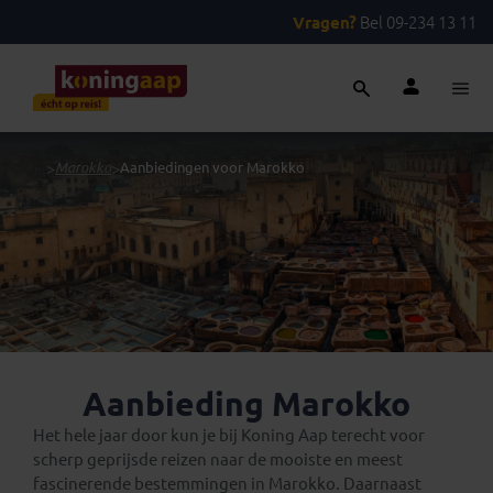
Vragen?
Bel 09-234 13 11
...
>
Marokko
>
Aanbiedingen voor Marokko
Aanbieding Marokko
Het hele jaar door kun je bij Koning Aap terecht voor
scherp geprijsde reizen naar de mooiste en meest
fascinerende bestemmingen in Marokko. Daarnaast