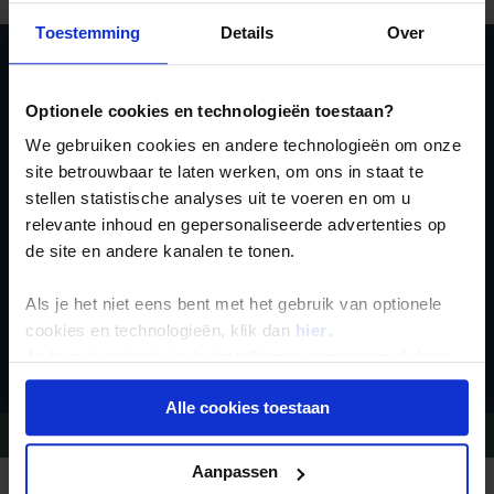
Toestemming
Details
Over
Ja, ik meld me aan
Optionele cookies en technologieën toestaan?
voor de wekelijkse
We gebruiken cookies en andere technologieën om onze
nieuwsbrief
site betrouwbaar te laten werken, om ons in staat te
stellen statistische analyses uit te voeren en om u
relevante inhoud en gepersonaliseerde advertenties op
de site en andere kanalen te tonen.
Als je het niet eens bent met het gebruik van optionele
cookies en technologieën, klik dan
hier
.
Inschrijven
Je kunt je selectie in de instellingen aanpassen of deze
onder aan de pagina op elk gewenst moment voor de
Alle cookies toestaan
toekomst wijzigen.
Vragen?
Bel 09-234 13 11
Privacy beleid
Aanpassen