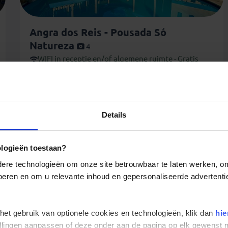
Angra dos Reis - Pousada Só
Natureza
4
WIFI in receptie en/of algemene ruimte - Gratis
Details
ologieën toestaan?
re technologieën om onze site betrouwbaar te laten werken, om 
Boek deze reis
Reviews
 voeren en om u relevante inhoud en gepersonaliseerde advertenti
 het gebruik van optionele cookies en technologieën, klik dan
hie
stellingen aanpassen of deze onder aan de pagina op elk gewens