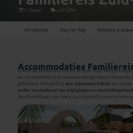
Mongolië
(1)
Tanzania
(1)
15 dagen
€ 3.845,-
v.a.
Nepal
(6)
Zimbabwe
(2)
Oezbekistan
(3)
Zuid-Afrika
(7)
Introductie
Dag tot dag
Reisdata & prijz
Singapore
(1)
Sri Lanka
(4)
Tadzjikistan
(1)
Taiwan
(1)
Accommodaties Familiereis
Thailand
(8)
Goede accommodatie vormt de basis voor een geslaagde r
Tibet
(3)
de reis versterkt en je optimaal laat genieten. Hieronder 
gebruiken. Het geeft je
een algemene indruk
van wat je
onder voorbehoud van wijzigingen en beschikbaarhei
De afbeeldingen zijn met zorg uitgezocht maar kunnen ve