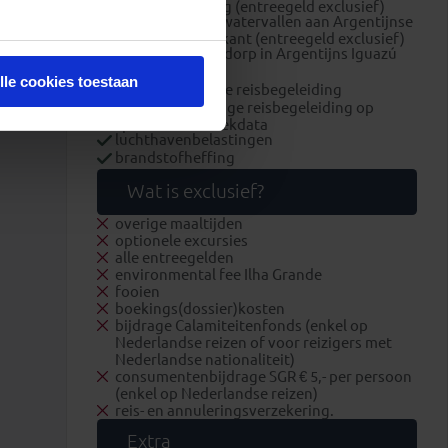
Suikerbroodberg (entreegeld exclusief)
excursie Iguacuwatervallen aan Argentijnse
en Braziliaanse kant (entreegeld exclusief)
bezoek Guaraní dorp in Argentijns Iguazú
eco-kit Brazilië
lle cookies toestaan
Nederlandstalige reisbegeleiding
lokale Engelstalige reisbegeleiding op
specifieke vertrekdata
luchthavenbelastingen
brandstofheffing
Wat is exclusief?
overige maaltijden
optionele excursies
alle entreegelden
environmental fee Ilha Grande
fooien
boekings(dossier)kosten
bijdrage Calamiteitenfonds (enkel op
Nederlandse reizen of voor reizigers met
Nederlandse nationaliteit)
consumentenbijdrage SGR € 5,- per persoon
(enkel op Nederlandse reizen)
reis- en annuleringsverzekering.
Extra