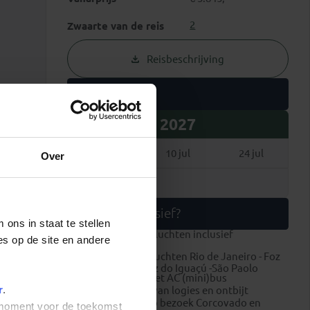
2
Zwaarte van de reis
Reisbeschrijving
Vertrekdata
2027
27 mrt
10 jul
24 jul
Over
7 aug
Wat is inclusief?
ons in staat te stellen
internationale vluchten inclusief
es op de site en andere
ruimbagage
binnenlandse vluchten Rio de Janeiro - Foz
do Iguaçú en Foz do Iguaçú -São Paolo
alle transport met AC (mini)bus
r
.
hotels op basis van logies en ontbijt
in Rio de Janeiro bezoek Corcovado en
t moment voor de toekomst