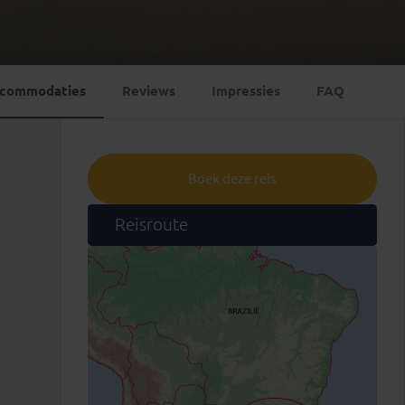
Emiraten
(1)
commodaties
Reviews
Impressies
FAQ
Boek deze reis
Reisroute