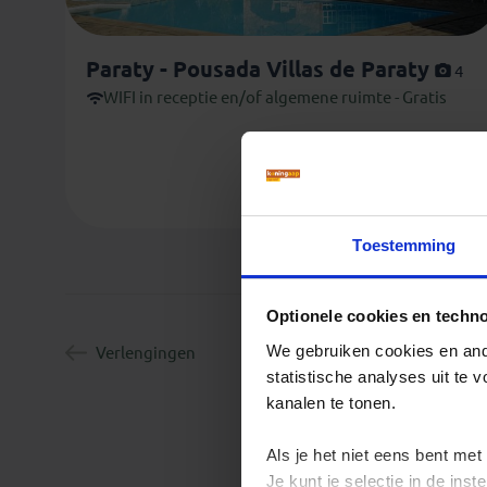
Paraty - Pousada Villas de Paraty
4
WIFI in receptie en/of algemene ruimte - Gratis
Toestemming
Optionele cookies en techn
We gebruiken cookies en ande
Verlengingen
statistische analyses uit te
kanalen te tonen.
Als je het niet eens bent met
Je kunt je selectie in de in