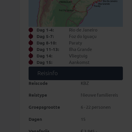
Dag 1-4:
Rio de Janeiro
Dag 5-7:
Foz do Iguaçu
Dag 8-10:
Paraty
Dag 11-13:
Ilha Grande
Dag 14:
Vliegtuig
Dag 15:
Aankomst
Reisinfo
Reiscode
KBZ
Reistype
Nieuwe familiereis
Groepsgrootte
6 - 22 personen
Dagen
15
Vanafprijs
€ 3.845,-