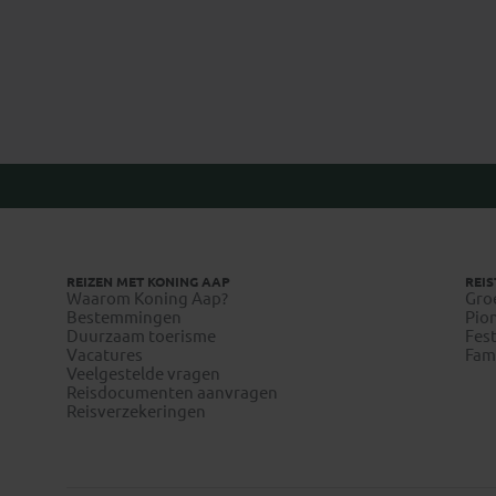
REIZEN MET KONING AAP
REIS
Waarom Koning Aap?
Gro
Bestemmingen
Pion
Duurzaam toerisme
Fest
Vacatures
Fami
Veelgestelde vragen
Reisdocumenten aanvragen
Reisverzekeringen