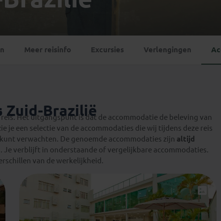
Georgië
(4)
Mexico
(4)
IJsland
(3)
Paraguay
(1)
Kosovo
(1)
Peru
(5)
Last minute reizen
Kroatië
(2)
en
Meer reisinfo
Excursies
Verlengingen
Ac
Suriname
(1)
Letland
(3)
Litouwen
(3)
Moldavië
(1)
Montenegro
(2)
 Zuid-Brazilië
Noord-Macedonië
(1)
eis. Het uitgangspunt is dat de accommodatie de beleving van
zie je een selectie van de accommodaties die wij tijdens deze reis
 kunt verwachten. De genoemde accommodaties zijn
altijd
d
. Je verblijft in onderstaande of vergelijkbare accommodaties.
rschillen van de werkelijkheid.