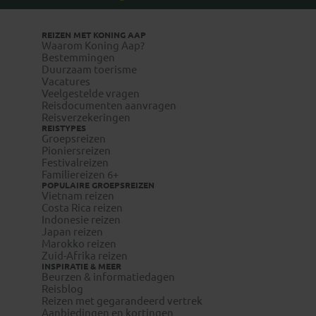
REIZEN MET KONING AAP
Waarom Koning Aap?
Bestemmingen
Duurzaam toerisme
Vacatures
Veelgestelde vragen
Reisdocumenten aanvragen
Reisverzekeringen
REISTYPES
Groepsreizen
Pioniersreizen
Festivalreizen
Familiereizen 6+
POPULAIRE GROEPSREIZEN
Vietnam reizen
Costa Rica reizen
Indonesie reizen
Japan reizen
Marokko reizen
Zuid-Afrika reizen
INSPIRATIE & MEER
Beurzen & informatiedagen
Reisblog
Reizen met gegarandeerd vertrek
Aanbiedingen en kortingen