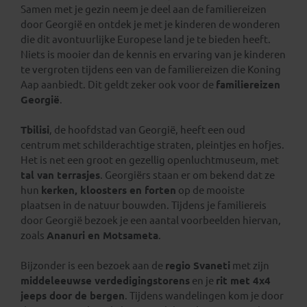
Samen met je gezin neem je deel aan de familiereizen
door Georgië en ontdek je met je kinderen de wonderen
die dit avontuurlijke Europese land je te bieden heeft.
Niets is mooier dan de kennis en ervaring van je kinderen
te vergroten tijdens een van de familiereizen die Koning
Aap aanbiedt. Dit geldt zeker ook voor de
familiereizen
Georgië
.
Tbilisi
, de hoofdstad van Georgië, heeft een oud
centrum met schilderachtige straten, pleintjes en hofjes.
Het is net een groot en gezellig openluchtmuseum, met
tal van terrasjes
. Georgiërs staan er om bekend dat ze
hun
kerken, kloosters en forten
op de mooiste
plaatsen in de natuur bouwden. Tijdens je familiereis
door Georgië bezoek je een aantal voorbeelden hiervan,
zoals
Ananuri en Motsameta
.
Bijzonder is een bezoek aan de
regio Svaneti
met zijn
middeleeuwse verdedigingstorens
en je
rit met 4x4
jeeps door de bergen
. Tijdens wandelingen kom je door