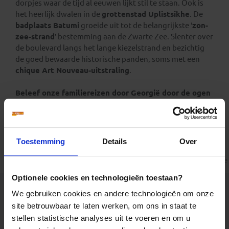
dorpjes waar de tijd al eeuwen lijkt stil te staan. Ook is
het heerlijk dwalen in de
grottenstad Uplistsikhe
. De
badplaats Batumi
groeide uit tot de belangrijkste ‘
zon-
zee-strand
’ bestemming aan de Zwarte Zee. Slenter over
de boulevard langs het lange kiezelstrand en bezichtig
de goed bewaarde historische panden, soms met een
chique Art Nouveau-uitstraling
.
Beleef onze familiereizen door Georgië door de ogen
van je kind en geniet met het hele gezin
.
Toestemming
Details
Over
Alle reizen
Groepsreizen
Familiereizen
Landinformatie
Optionele cookies en technologieën toestaan?
We gebruiken cookies en andere technologieën om onze
site betrouwbaar te laten werken, om ons in staat te
stellen statistische analyses uit te voeren en om u
Er is een fout voorgevallen bij het ophalen van de