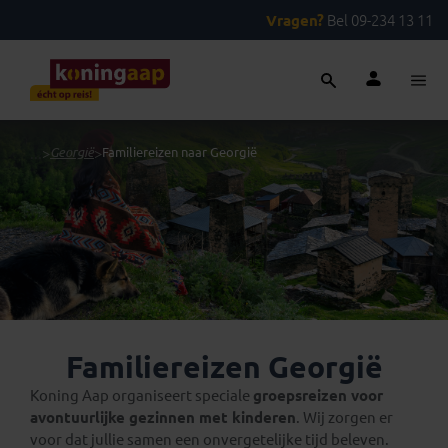
Vragen?
Bel 09-234 13 11
...
>
Georgië
>
Familiereizen naar Georgië
Familiereizen Georgië
Koning Aap organiseert speciale
groepsreizen voor
avontuurlijke gezinnen met kinderen
. Wij zorgen er
voor dat jullie samen een onvergetelijke tijd beleven.