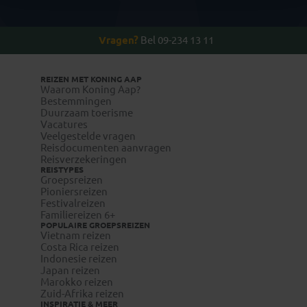
Vragen?
Bel 09-234 13 11
REIZEN MET KONING AAP
Waarom Koning Aap?
Bestemmingen
Duurzaam toerisme
Vacatures
Veelgestelde vragen
Reisdocumenten aanvragen
Reisverzekeringen
REISTYPES
Groepsreizen
Pioniersreizen
Festivalreizen
Familiereizen 6+
POPULAIRE GROEPSREIZEN
Vietnam reizen
Costa Rica reizen
Indonesie reizen
Japan reizen
Marokko reizen
Zuid-Afrika reizen
INSPIRATIE & MEER