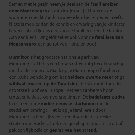
Samen met je gezin neem je deel aan de
familiereizen
door Montenegro
en ontdek je met je kinderen de
wonderen die dit Zuid-Europese land je te bieden heeft.
Niets is mooier dan de kennis en ervaring van je kinderen
te vergroten tijdens een van de familiereizen die Koning
Aap aanbiedt. Dit geldt zeker ook voor de
familiereizen
Montenegro
, een genot voor jong en oud!
Durmitor
is het grootste nationale park van
Montenegro. Het is een imposant en ruig berglandschap
met heldere meren. Maak op je Montenegro familiereis
een leuke wandeling om het
heldere Zwarte Meer
of ga
wildwatervaren op de Tararivier
, die stroomt door de
grootste kloof van Europa. Met een rubberen boot
trotseer je de stroomversnellingen. De
badplaats Budva
heeft een oude
middeleeuwse stadsmuur
die de
stadskern omringt. Het is op je familiereis door
Montenegro heerlijk slenteren door de pittoreske
straten van Budva. Zoek een gezellig restaurantje uit of
pak een ligbedje en
geniet van het strand
.