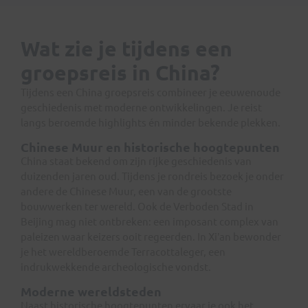
Wat zie je tijdens een
groepsreis in China?
Tijdens een China groepsreis combineer je eeuwenoude
geschiedenis met moderne ontwikkelingen. Je reist
langs beroemde highlights én minder bekende plekken.
Chinese Muur en historische hoogtepunten
China staat bekend om zijn rijke geschiedenis van
duizenden jaren oud. Tijdens je rondreis bezoek je onder
andere de Chinese Muur, een van de grootste
bouwwerken ter wereld. Ook de Verboden Stad in
Beijing mag niet ontbreken: een imposant complex van
paleizen waar keizers ooit regeerden. In Xi’an bewonder
je het wereldberoemde Terracottaleger, een
indrukwekkende archeologische vondst.
Moderne wereldsteden
Naast historische hoogtepunten ervaar je ook het