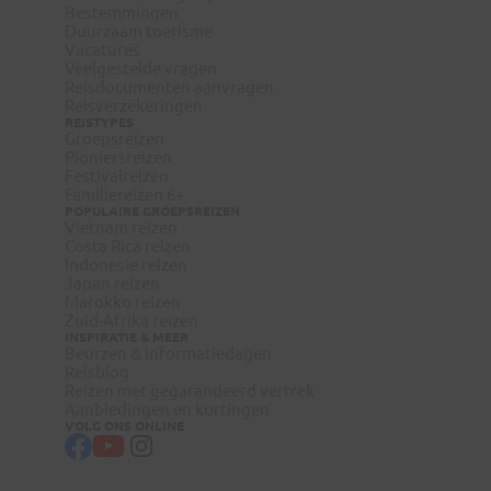
Bestemmingen
Duurzaam toerisme
Vacatures
Veelgestelde vragen
Reisdocumenten aanvragen
Reisverzekeringen
REISTYPES
Groepsreizen
Pioniersreizen
Festivalreizen
Familiereizen 6+
POPULAIRE GROEPSREIZEN
Vietnam reizen
Costa Rica reizen
Indonesie reizen
Japan reizen
Marokko reizen
Zuid-Afrika reizen
INSPIRATIE & MEER
Beurzen & informatiedagen
Reisblog
Reizen met gegarandeerd vertrek
Aanbiedingen en kortingen
VOLG ONS ONLINE