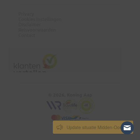
Privacy
Cookies instellingen
Disclaimer
Reisvoorwaarden
Contact
© 2026, Koning Aap
Update situatie Midden-Oosten