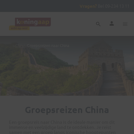
Vragen?
Bel 09-234 13 11
...
>
China
>
Groepsreizen naar China
Groepsreizen China
Een groepsreis naar China is de ideale manier om dit
immense en veelzijdige land te ontdekken. Je reist
samen met een groep langs iconische hoogtepunten