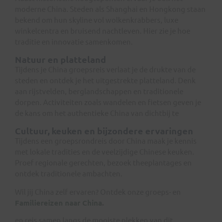
moderne China. Steden als Shanghai en Hongkong staan
bekend om hun skyline vol wolkenkrabbers, luxe
winkelcentra en bruisend nachtleven. Hier zie je hoe
traditie en innovatie samenkomen.
Natuur en platteland
Tijdens je China groepsreis verlaat je de drukte van de
steden en ontdek je het uitgestrekte platteland. Denk
aan rijstvelden, berglandschappen en traditionele
dorpen. Activiteiten zoals wandelen en fietsen geven je
de kans om het authentieke China van dichtbij te
Cultuur, keuken en bijzondere ervaringen
Tijdens een groepsrondreis door China maak je kennis
met lokale tradities en de veelzijdige Chinese keuken.
Proef regionale gerechten, bezoek theeplantages en
ontdek traditionele ambachten.
Wil jij China zelf ervaren? Ontdek onze groeps- en
Familiereizen naar China
.
en reis samen langs de mooiste plekken van dit