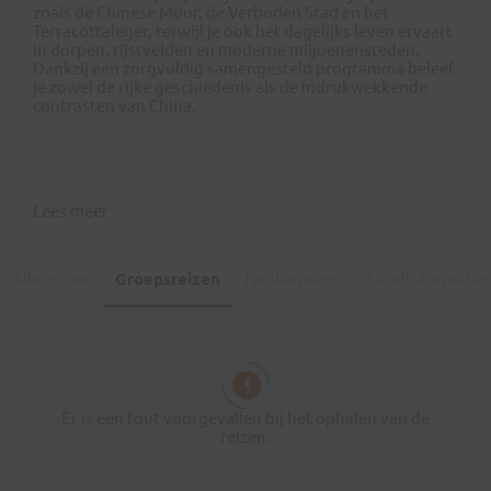
zoals de Chinese Muur, de Verboden Stad en het
Terracottaleger, terwijl je ook het dagelijks leven ervaart
in dorpen, rijstvelden en moderne miljoenensteden.
Dankzij een zorgvuldig samengesteld programma beleef
je zowel de rijke geschiedenis als de indrukwekkende
contrasten van China.
Lees meer
Alle reizen
Groepsreizen
Familiereizen
Landinformatie
Er is een fout voorgevallen bij het ophalen van de
reizen.