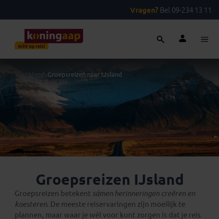
Vragen?
Bel 09-234 13 11
...
>
IJsland
>
Groepsreizen naar IJsland
Groepsreizen IJsland
Groepsreizen betekent
sámen herinneringen creëren en
koesteren
. De meeste reiservaringen zijn moeilijk te
plannen, maar waar je wél voor kunt zorgen is dat je reis