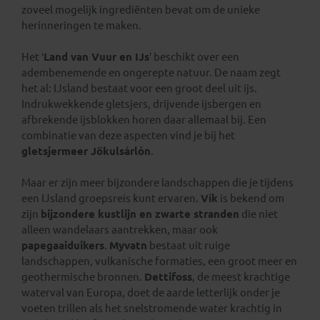
zoveel mogelijk ingrediënten bevat om de unieke
herinneringen te maken.
Het ‘
Land van Vuur en IJs
’ beschikt over een
adembenemende en ongerepte natuur. De naam zegt
het al: IJsland bestaat voor een groot deel uit ijs.
Indrukwekkende gletsjers, drijvende ijsbergen en
afbrekende ijsblokken horen daar allemaal bij. Een
combinatie van deze aspecten vind je bij het
gletsjermeer Jökulsárlón
.
Maar er zijn meer bijzondere landschappen die je tijdens
een IJsland groepsreis kunt ervaren.
Vík
is bekend om
zijn
bijzondere kustlijn en zwarte stranden
die niet
alleen wandelaars aantrekken, maar ook
papegaaiduikers
.
Myvatn
bestaat uit ruige
landschappen, vulkanische formaties, een groot meer en
geothermische bronnen.
Dettifoss
, de meest krachtige
waterval van Europa, doet de aarde letterlijk onder je
voeten trillen als het snelstromende water krachtig in