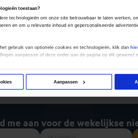
Ervaar samen met je reisgezelschap tijdens een van onze Tan
land is en geniet van al het cultuur- en natuurschoon wat dit 
ologieën toestaan?
re technologieën om onze site betrouwbaar te laten werken, om 
 voeren en om u relevante inhoud en gepersonaliseerde advertenti
Alle reizen
Groepsreizen
Landinformatie
 het gebruik van optionele cookies en technologieën, klik dan
hie
stellingen aanpassen of deze onder aan de pagina op elk gewens
Er is een fout voorgevallen bij 
ookies
Aanpassen
A
ld me aan voor de wekelijkse n