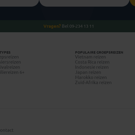
Vragen?
Bel 09-234 13 11
TYPES
POPULAIRE GROEPSREIZEN
epsreizen
Vietnam reizen
iersreizen
Costa Rica reizen
ivalreizen
Indonesie reizen
liereizen 6+
Japan reizen
Marokko reizen
Zuid-Afrika reizen
ontact