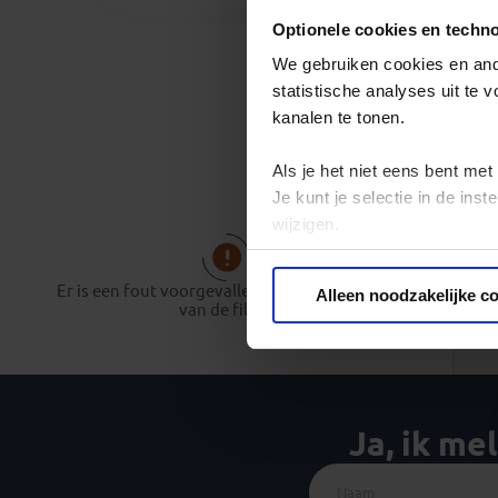
Optionele cookies en techn
We gebruiken cookies en ande
statistische analyses uit te
kanalen te tonen.
Als je het niet eens bent met
Je kunt je selectie in de in
wijzigen.
Privacy beleid
Er is een fout voorgevallen bij het opbouwen
Alleen noodzakelijke c
van de filter.
Ja, ik me