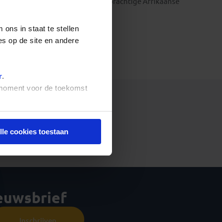
zania groepsreizen hoe mooi dit prachtige Afrikaanse
land te bieden heeft.
ons in staat te stellen
es op de site en andere
r
.
t moment voor de toekomst
het ophalen van de reizen.
lle cookies toestaan
ieuwsbrief
Inschrijven