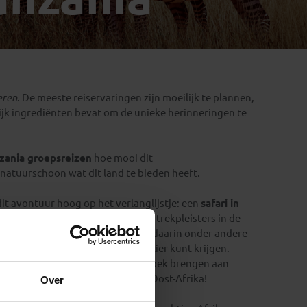
Emiraten
(1)
eren
. De meeste reiservaringen zijn moeilijk te plannen,
lijk ingrediënten bevat om de unieke herinneringen te
zania groepsreizen
hoe mooi dit
n natuurschoon wat dit land te bieden heeft.
dit avontuur hoog op het verlanglijstje: een
safari in
ege de fantastische toeristische trekpleisters in de
et
wildreservaat Serengeti
, met daarin onder andere
 aan wilde diersoorten in het vizier kunt krijgen.
erder ook nog ‘eventjes’ een bezoek brengen aan
 dat allemaal in hetzelfde land in Oost-Afrika!
Over