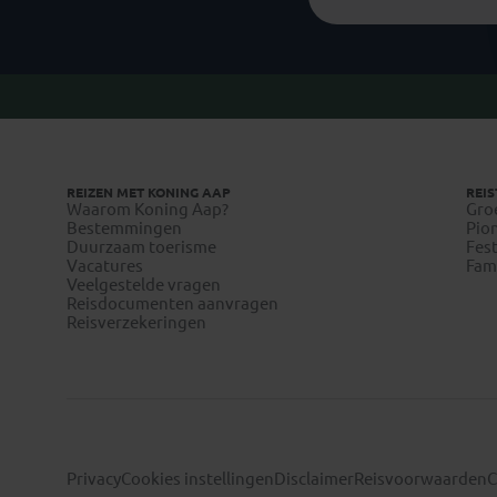
REIZEN MET KONING AAP
REIS
Waarom Koning Aap?
Gro
Bestemmingen
Pion
Duurzaam toerisme
Fest
Vacatures
Fami
Veelgestelde vragen
Reisdocumenten aanvragen
Reisverzekeringen
Privacy
Cookies instellingen
Disclaimer
Reisvoorwaarden
C