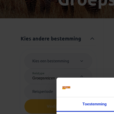
Mongolië
(1)
Tanzania
(1)
Nepal
(6)
Zimbabwe
(2)
Oezbekistan
(3)
Zuid-Afrika
(7)
Singapore
(1)
Sri Lanka
(4)
Kies andere bestemming
Tadzjikistan
(1)
Taiwan
(1)
Thailand
(8)
Kies een bestemming
Tibet
(3)
Reistype
Reisperiode
Toestemming
Vind je reis