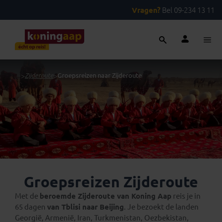
Vragen?
Bel 09-234 13 11
...
>
Zijderoute
>
Groepsreizen naar Zijderoute
Groepsreizen Zijderoute
Met de
beroemde Zijderoute van Koning Aap
reis je in
65 dagen
van Tblisi naar Beijing
. Je bezoekt de landen
Georgië, Armenië, Iran, Turkmenistan, Oezbekistan,