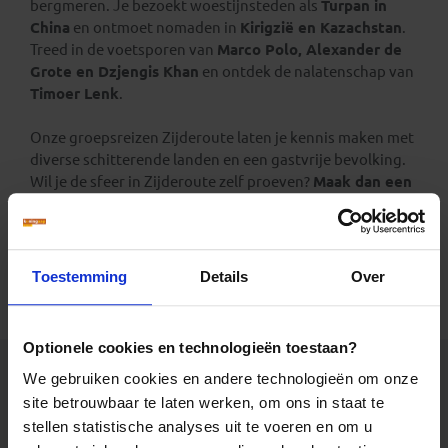
bergmeren. Je bezoekt woestijnsteden als
Turpan in
China
en ontmoet nomaden in
Kirigzië en Kazachstan
.
Treed in de voetsporen van
Marco Polo, Alexander de
Grote en Dzjengis Khan
en ontdek de nalatenschap van
Timoer Lenk
.
Onze groepsreizen Zijderoute laten je kennis maken met
diverse schitterende landen en een gastvrije bevolking.
Wil je de sfeer in Zijderoute zelf proeven?
Maak dan een
groepsreis Zijderoute met Koning Aap!
Toestemming
Details
Over
Alle reizen
Groepsreizen
Landinformatie
Optionele cookies en technologieën toestaan?
We gebruiken cookies en andere technologieën om onze
site betrouwbaar te laten werken, om ons in staat te
stellen statistische analyses uit te voeren en om u
Er is een fout voorgevallen bij het ophalen van de