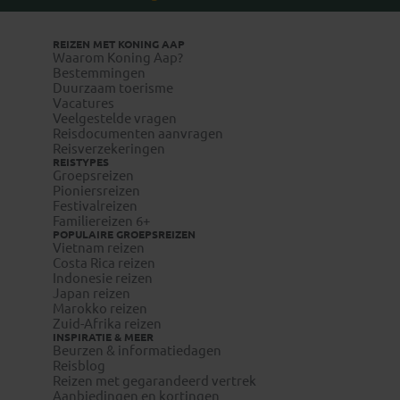
REIZEN MET KONING AAP
Waarom Koning Aap?
Bestemmingen
Duurzaam toerisme
Vacatures
Veelgestelde vragen
Reisdocumenten aanvragen
Reisverzekeringen
REISTYPES
Groepsreizen
Pioniersreizen
Festivalreizen
Familiereizen 6+
POPULAIRE GROEPSREIZEN
Vietnam reizen
Costa Rica reizen
Indonesie reizen
Japan reizen
Marokko reizen
Zuid-Afrika reizen
INSPIRATIE & MEER
Beurzen & informatiedagen
Reisblog
Reizen met gegarandeerd vertrek
Aanbiedingen en kortingen