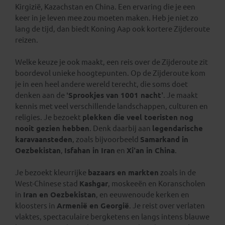
Kirgizië, Kazachstan en China. Een ervaring die je een
keer in je leven mee zou moeten maken. Heb je niet zo
lang de tijd, dan biedt Koning Aap ook kortere Zijderoute
reizen.
Welke keuze je ook maakt, een reis over de Zijderoute zit
boordevol unieke hoogtepunten. Op de Zijderoute kom
je in een heel andere wereld terecht, die soms doet
denken aan de
‘Sprookjes van 1001 nacht’
. Je maakt
kennis met veel verschillende landschappen, culturen en
religies. Je bezoekt
plekken die veel toeristen nog
nooit gezien hebben
. Denk daarbij aan
legendarische
karavaansteden
, zoals bijvoorbeeld
Samarkand in
Oezbekistan
,
Isfahan in Iran
en
Xi’an in China
.
Je bezoekt kleurrijke
bazaars en markten
zoals in de
West-Chinese stad
Kashgar
, moskeeën en Koranscholen
in
Iran en Oezbekistan
, en eeuwenoude kerken en
kloosters in
Armenië en Georgië
. Je reist over verlaten
vlaktes, spectaculaire bergketens en langs intens blauwe