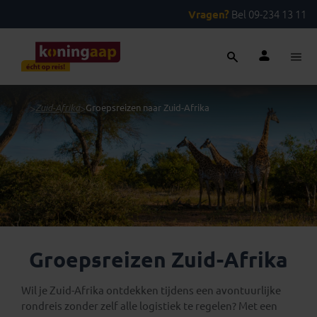
Vragen?
Bel 09-234 13 11
...
>
Zuid-Afrika
>
Groepsreizen naar Zuid-Afrika
Groepsreizen Zuid-Afrika
Wil je Zuid-Afrika ontdekken tijdens een avontuurlijke
rondreis zonder zelf alle logistiek te regelen? Met een