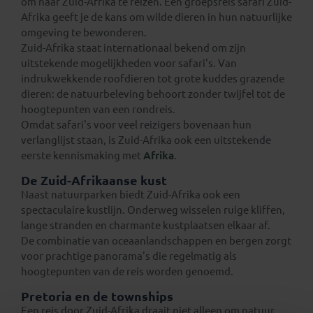
om naar Zuid-Afrika te reizen. Een groepsreis safari Zuid-
Afrika geeft je de kans om wilde dieren in hun natuurlijke
omgeving te bewonderen.
Zuid-Afrika staat internationaal bekend om zijn
uitstekende mogelijkheden voor safari's. Van
indrukwekkende roofdieren tot grote kuddes grazende
dieren: de natuurbeleving behoort zonder twijfel tot de
hoogtepunten van een rondreis.
Omdat safari's voor veel reizigers bovenaan hun
verlanglijst staan, is Zuid-Afrika ook een uitstekende
eerste kennismaking met
Afrika
.
De Zuid-Afrikaanse kust
Naast natuurparken biedt Zuid-Afrika ook een
spectaculaire kustlijn. Onderweg wisselen ruige kliffen,
lange stranden en charmante kustplaatsen elkaar af.
De combinatie van oceaanlandschappen en bergen zorgt
voor prachtige panorama's die regelmatig als
hoogtepunten van de reis worden genoemd.
Pretoria en de townships
Een reis door Zuid-Afrika draait niet alleen om natuur.