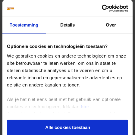
Ook de geschiedenis en cultuur van het land maken
diepe indruk.
Tijdens een bezoek aan Pretoria en verschillende
Toestemming
Details
Over
townships krijg je meer inzicht in de complexe
geschiedenis van Zuid-Afrika
. Het contrast tussen
verschillende leefwerelden laat zien hoe veelzijdig het
land is en biedt waardevolle context bij hedendaags
Optionele cookies en technologieën toestaan?
Zuid-Afrika.
We gebruiken cookies en andere technologieën om onze
site betrouwbaar te laten werken, om ons in staat te
stellen statistische analyses uit te voeren en om u
Wat maakt Zuid-Afrika zo
relevante inhoud en gepersonaliseerde advertenties op
bijzonder?
de site en andere kanalen te tonen.
Weinig landen combineren zoveel verschillende
Als je het niet eens bent met het gebruik van optionele
landschappen en culturen binnen één bestemming.
cookies en technologieën, klik dan
hier
.
De ene dag wandel je door een wereldstad, de volgende
Je kunt je selectie in de instellingen aanpassen of deze
dag bevind je je midden in indrukwekkende natuur.
onder aan de pagina op elk gewenst moment voor de
Vervolgens maak je kennis met eeuwenoude tradities,
Alle cookies toestaan
toekomst wijzigen.
moderne steden en een rijke geschiedenis die nog altijd