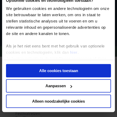
Optionele cookies en technologieën toestaan?
We gebruiken cookies en andere technologieën om onze
site betrouwbaar te laten werken, om ons in staat te
stellen statistische analyses uit te voeren en om u
relevante inhoud en gepersonaliseerde advertenties op
Inschrijven
de site en andere kanalen te tonen.
Als je het niet eens bent met het gebruik van optionele
Vragen?
Bel 09-234 13 11
cookies en technologieën, klik dan
hier
.
Je kunt je selectie in de instellingen aanpassen of deze
onder aan de pagina op elk gewenst moment voor de
REIZEN MET KONING AAP
Waarom Koning Aap?
Alle cookies toestaan
toekomst wijzigen.
Bestemmingen
Duurzaam toerisme
Vacatures
Privacy beleid
Aanpassen
Veelgestelde vragen
Reisdocumenten aanvragen
Reisverzekeringen
REISTYPES
Alleen noodzakelijke cookies
Groepsreizen
Pioniersreizen
Festivalreizen