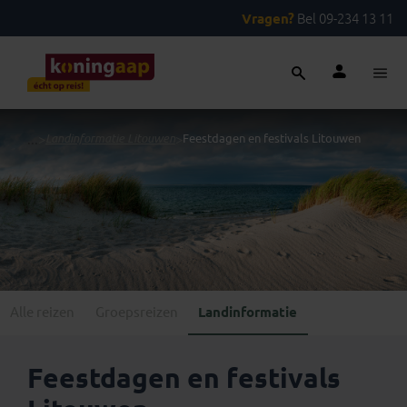
Vragen?
Bel 09-234 13 11
...
>
Landinformatie Litouwen
>
Feestdagen en festivals Litouwen
Alle reizen
Groepsreizen
Landinformatie
Feestdagen en festivals