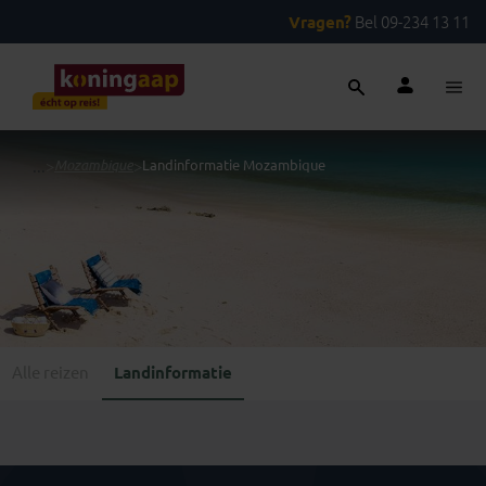
Vragen?
Bel 09-234 13 11
...
>
Mozambique
>
Landinformatie Mozambique
Alle reizen
Landinformatie