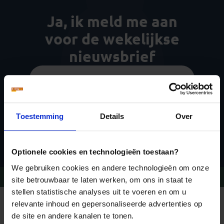
Ja, ik meld me aan
voor de wekelijkse
nieuwsbrief
Toestemming
Details
Over
Inschrijven
Optionele cookies en technologieën toestaan?
We gebruiken cookies en andere technologieën om onze
Vragen?
Bel 09-234 13 11
site betrouwbaar te laten werken, om ons in staat te
stellen statistische analyses uit te voeren en om u
relevante inhoud en gepersonaliseerde advertenties op
REIZEN MET KONING AAP
Waarom Koning Aap?
de site en andere kanalen te tonen.
Bestemmingen