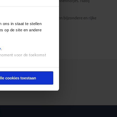
zen, authentieke winkeltjes en binnenhofjes. Nabij
pt.
send land met boeiende steden, een bijzondere en rijke
ons in staat te stellen
es op de site en andere
r
.
t moment voor de toekomst
lle cookies toestaan
het ophalen van de reizen.