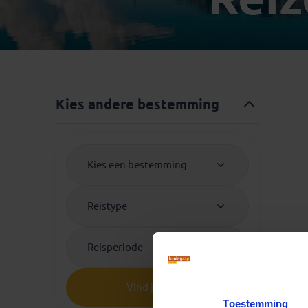
Mongolië
(1)
Tanzania
(1)
Nepal
(6)
Zimbabwe
(2)
Oezbekistan
(3)
Zuid-Afrika
(7)
Singapore
(1)
Sri Lanka
(4)
Kies andere bestemming
Tadzjikistan
(1)
Taiwan
(1)
Thailand
(8)
Kies een bestemming
Tibet
(3)
Reistype
Reisperiode
Vind je reis
Toestemming