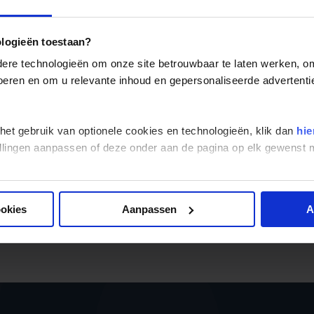
Mozart. De straat kenmerkt zich verder door hoge smalle hui
gelegen tref je de
Salzburger Dom
waar Mozart werd gedoo
ologieën toestaan?
Ga met Koning Aap op
rondreis door Oostenrijk
, een verras
cultuur, een lange geschiedenis en prachtige natuur.
re technologieën om onze site betrouwbaar te laten werken, om 
 voeren en om u relevante inhoud en gepersonaliseerde advertenti
 het gebruik van optionele cookies en technologieën, klik dan
hie
Alle reizen
Landinformatie
stellingen aanpassen of deze onder aan de pagina op elk gewens
ookies
Aanpassen
A
Er is een fout voorgevallen bij 