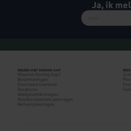
Ja, ik me
REIZEN MET KONING AAP
REIS
Waarom Koning Aap?
Gro
Bestemmingen
Pion
Duurzaam toerisme
Fest
Vacatures
Fami
Veelgestelde vragen
Reisdocumenten aanvragen
Reisverzekeringen