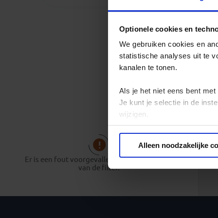
Optionele cookies en techn
We gebruiken cookies en ande
statistische analyses uit te
kanalen te tonen.
Als je het niet eens bent met
Je kunt je selectie in de in
wijzigen.
Privacy beleid
Alleen noodzakelijke c
Er is een fout voorgevallen bij het opbouwen
van de filter.