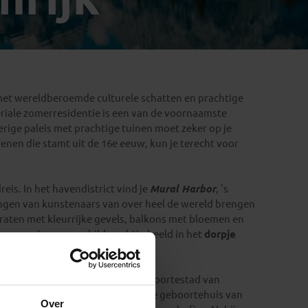
Emiraten
(1)
s met wereldberoemde culturele schatten en prachtige
eriale zomerresidentie is een van de voornaamste
erige paleis met prachtige tuinen moet zeker op je
nen die stamt uit de 16e eeuw, kun je terecht voor
reis. In het havendistrict vind je
Mural Harbor
, 's
ingen van kunstenaars van over heel de wereld brengen
raten met kleurrijke gevels, balkons met bloemen en
rgen creëren een schilderachtig beeld in het
dorpje
relderfgoedlijst
. Het is de geboortestad van
etreidegasse
vind je het beroemde geboortehuis van
Over