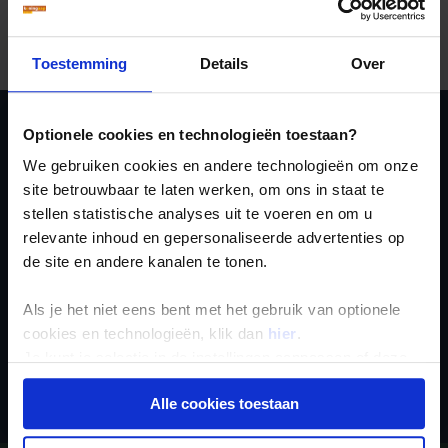
Er is een fout voorgevallen bij het ophalen van de
vertrekdata.
Toestemming
Details
Over
Optionele cookies en technologieën toestaan?
Ja, ik meld me aan
We gebruiken cookies en andere technologieën om onze
voor de wekelijkse
site betrouwbaar te laten werken, om ons in staat te
nieuwsbrief
stellen statistische analyses uit te voeren en om u
relevante inhoud en gepersonaliseerde advertenties op
de site en andere kanalen te tonen.
Als je het niet eens bent met het gebruik van optionele
cookies en technologieën, klik dan
hier
.
Je kunt je selectie in de instellingen aanpassen of deze
Inschrijven
onder aan de pagina op elk gewenst moment voor de
Alle cookies toestaan
toekomst wijzigen.