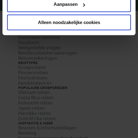
Privacy beleid
Aanpassen
Vragen?
Bel 09-234 13 11
Alleen noodzakelijke cookies
REIZEN MET KONING AAP
Waarom Koning Aap?
Bestemmingen
Duurzaam toerisme
Vacatures
Veelgestelde vragen
Reisdocumenten aanvragen
Reisverzekeringen
REISTYPES
Groepsreizen
Pioniersreizen
Festivalreizen
Familiereizen 6+
POPULAIRE GROEPSREIZEN
Vietnam reizen
Costa Rica reizen
Indonesie reizen
Japan reizen
Marokko reizen
Zuid-Afrika reizen
INSPIRATIE & MEER
Beurzen & informatiedagen
Reisblog