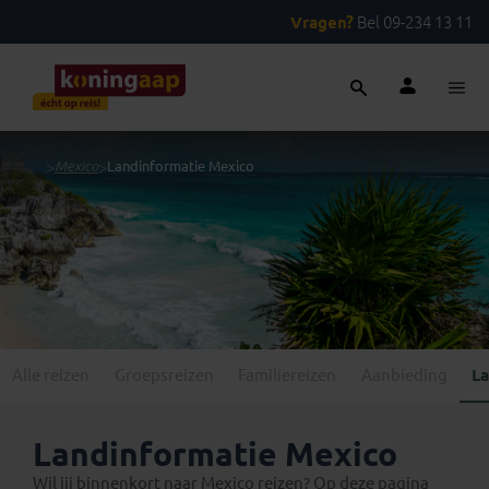
Vragen?
Bel 09-234 13 11
...
>
Mexico
>
Landinformatie Mexico
Alle reizen
Groepsreizen
Familiereizen
Aanbieding
La
Landinformatie Mexico
Wil jij binnenkort naar Mexico reizen? Op deze pagina