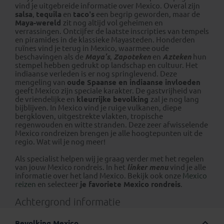
vind je uitgebreide informatie over Mexico. Overal zijn
salsa
,
tequila
en
taco’s
een begrip geworden, maar de
Maya-wereld
zit nog altijd vol geheimen en
verrassingen. Ontcijfer de laatste inscripties van tempels
en piramides in de klassieke Mayasteden. Honderden
ruïnes vind je terug in Mexico, waarmee oude
beschavingen als de
Maya's
,
Zapoteken
en
Azteken
hun
stempel hebben gedrukt op landschap en cultuur. Het
indiaanse verleden is er nog springlevend. Deze
mengeling van
oude Spaanse en indiaanse invloeden
geeft Mexico zijn speciale karakter. De gastvrijheid van
de vriendelijke en
kleurrijke bevolking
zal je nog lang
bijblijven. In Mexico vind je ruige vulkanen, diepe
bergkloven, uitgestrekte vlakten, tropische
regenwouden en witte stranden. Deze zeer afwisselende
Mexico rondreizen brengen je alle hoogtepunten uit de
regio. Wat wil je nog meer!
Als specialist helpen wij je graag verder met het regelen
van jouw Mexico rondreis. In het
linker menu
vind je alle
informatie over het land Mexico. Bekijk ook onze
Mexico
reizen
en selecteer
je favoriete Mexico rondreis
.
Achtergrond informatie
Bevolking Mexico