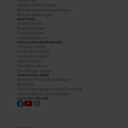
Vacatures
Natuurlijk
Reizigers met meereizende kinderen onder de 18 jaar
Veelgestelde vragen
dienen zelf bij de betreffende ambassade te infomeren naar
Reisdocumenten aanvragen
Regalar
eventuele aanvullende toelatingseisen.
Reisverzekeringen
(Cadeau) geven. Kinderen roepen: regálame, wanneer ze
REISTYPES
om snoep of wat dan ook vragen.
Overstap in de Verenigde Staten
Groepsreizen
Voor reizen met een overstap in de Verenigde Staten,
Pioniersreizen
dien je online voor vertrek een ESTA-toestemming
Festivalreizen
(Electronic System of Travel Authority) aan te vragen.
Familiereizen 6+
POPULAIRE GROEPSREIZEN
Vietnam reizen
Costa Rica reizen
Indonesie reizen
Japan reizen
Marokko reizen
Zuid-Afrika reizen
INSPIRATIE & MEER
Beurzen & informatiedagen
Reisblog
Reizen met gegarandeerd vertrek
Aanbiedingen en kortingen
VOLG ONS ONLINE
Privacy