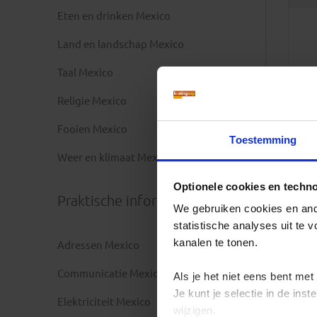
Eten en drinken Mexico
Land en landschap Mexico
Taal Mexico
Religie Mexico
Fooien Mexico
Toestemming
Weer en klimaat Mexico
Optionele cookies en techn
Praktische informatie
We gebruiken cookies en ande
statistische analyses uit te
kanalen te tonen.
Adressen Mexico
Communicatie Mexico
Als je het niet eens bent met
Je kunt je selectie in de in
Elektriciteit Mexico
wijzigen.