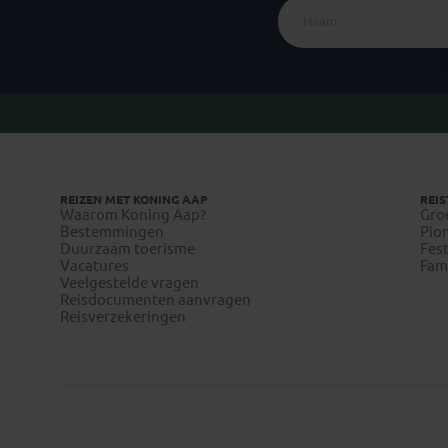
REIZEN MET KONING AAP
REIS
Waarom Koning Aap?
Gro
Bestemmingen
Pion
Duurzaam toerisme
Fest
Vacatures
Fami
Veelgestelde vragen
Reisdocumenten aanvragen
Reisverzekeringen