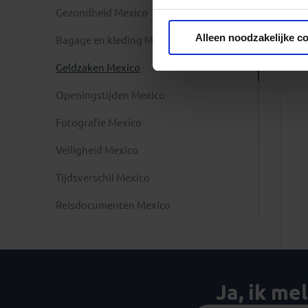
Gezondheid Mexico
Privacy beleid
Alleen noodzakelijke c
Bagage en kleding Mexico
Geldzaken Mexico
Openingstijden Mexico
Fotografie Mexico
Veiligheid Mexico
Tijdsverschil Mexico
Reisdocumenten Mexico
Ja, ik me