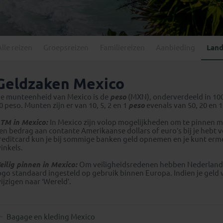
Georgië
(4)
Mexico
(4)
IJsland
(3)
Paraguay
(1)
Kosovo
(1)
Peru
(5)
Last minute reizen
Kroatië
(2)
Alle reizen
Groepsreizen
Familiereizen
Aanbieding
Land
Suriname
(1)
Letland
(3)
Litouwen
(3)
Geldzaken Mexico
Moldavië
(1)
e munteenheid van Mexico is de
peso
(MXN), onderverdeeld in 100 
Montenegro
(2)
0 peso. Munten zijn er van 10, 5, 2 en 1
peso
evenals van 50, 20 en 
Noord-Macedonië
(1)
TM in Mexico:
In Mexico zijn volop mogelijkheden om te pinnen m
en bedrag aan contante Amerikaanse dollars of euro’s bij je hebt 
reditcard kun je bij sommige banken geld opnemen en je kunt ermee
inkels.
eilig pinnen in Mexico:
Om veiligheidsredenen hebben Nederlands
ogo standaard ingesteld op gebruik binnen Europa. Indien je geld wil
ijzigen naar ‘Wereld’.
Bagage en kleding Mexico