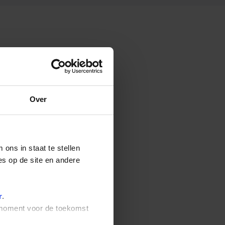
Over
ons in staat te stellen
es op de site en andere
r
.
t moment voor de toekomst