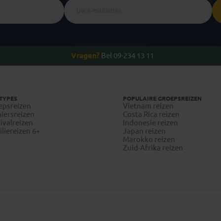
Vragen?
Bel 09-234 13 11
TYPES
POPULAIRE GROEPSREIZEN
epsreizen
Vietnam reizen
iersreizen
Costa Rica reizen
ivalreizen
Indonesie reizen
liereizen 6+
Japan reizen
Marokko reizen
Zuid-Afrika reizen