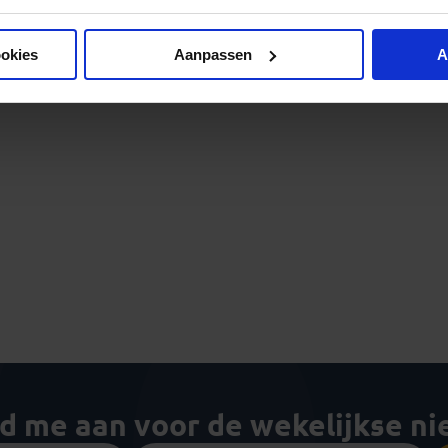
ookies
Aanpassen
A
ld me aan voor de wekelijkse n