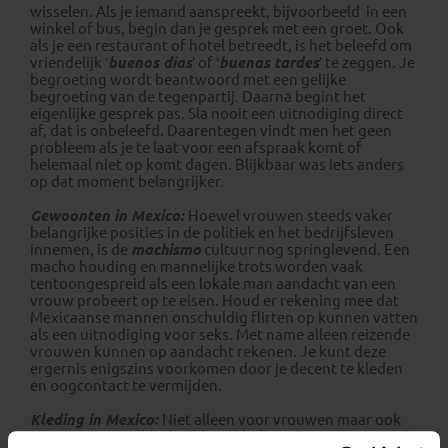
wisselen. Als je iemand aanspreekt, bijvoorbeeld in een
winkel of bus, begin dan je gesprek met een groet. Ook
als je een restaurant of hotel betreedt, is het beleefd om
vriendelijk ‘
buenos días
’ of ‘
buenas tardes
’ te zeggen. Je
begroeting wordt beantwoord met een gelijke
begroeting van de tegenpartij. Daarna begint het
eigenlijke gesprek pas. Sla nooit een uitnodiging direct
af, dat is onbeleefd. Daarentegen vindt men het geen
probleem als je te laat voor een afspraak komt of
helemaal niet op komt dagen. Blijkbaar was iets anders
op dat moment belangrijker.
Gewoonten in Mexico:
Hoewel vrouwen steeds vaker
belangrijke posities in de politiek en het bedrijfsleven
innemen, is de
machismo
cultuur nog springlevend. Een
macho houding en mannelijke trots worden vaak
tentoongespreid als een lokale man aandacht van een
vrouw probeert op te eisen. Houd er rekening mee dat
Mexicaanse mannen onschuldig flirten op kunnen vatten
als een uitnodiging voor seks. Met name alleen reizende
vrouwen kunnen op aandacht rekenen. Je kunt deze
ergernis enigszins voorkomen door je decent te kleden
en oogcontact te vermijden.
Kleding in Mexico:
Niet alleen voor vrouwen maar ook
voor mannen geldt dat ‘blote’ kleding niet op prijs wordt