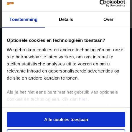
gesteld, zeker in kerken en indiaanse dorpen. Je doet er
goed aan je schouders en knieën te bedekken. In
vakantieresorts aan zee kun je uiteraard wel zomers
gekleed gaan.
Toestemming
Details
Over
Optionele cookies en technologieën toestaan?
Ja, ik meld me aan
We gebruiken cookies en andere technologieën om onze
voor de wekelijkse
site betrouwbaar te laten werken, om ons in staat te
stellen statistische analyses uit te voeren en om u
nieuwsbrief
relevante inhoud en gepersonaliseerde advertenties op
de site en andere kanalen te tonen.
Als je het niet eens bent met het gebruik van optionele
cookies en technologieën, klik dan
hier
.
Je kunt je selectie in de instellingen aanpassen of deze
Inschrijven
onder aan de pagina op elk gewenst moment voor de
Alle cookies toestaan
toekomst wijzigen.