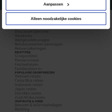
Privacy beleid
Aanpassen
Vragen?
Bel 09-234 13 11
Alleen noodzakelijke cookies
REIZEN MET KONING AAP
Waarom Koning Aap?
Bestemmingen
Duurzaam toerisme
Vacatures
Veelgestelde vragen
Reisdocumenten aanvragen
Reisverzekeringen
REISTYPES
Groepsreizen
Pioniersreizen
Festivalreizen
Familiereizen 6+
POPULAIRE GROEPSREIZEN
Vietnam reizen
Costa Rica reizen
Indonesie reizen
Japan reizen
Marokko reizen
Zuid-Afrika reizen
INSPIRATIE & MEER
Beurzen & informatiedagen
Reisblog