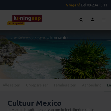
Vragen?
Bel 09-234 13 11
...
>
Landinformatie Mexico
>
Cultuur Mexico
Alle reizen
Groepsreizen
Familiereizen
Aanbieding
La
Cultuur Mexico
In Mexico houdt men er van om beleefdheden uit te