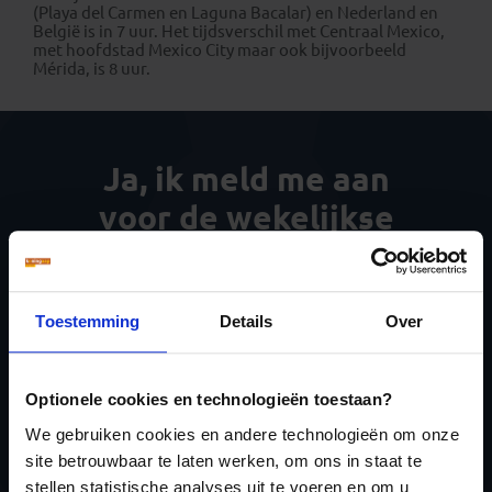
(Playa del Carmen en Laguna Bacalar) en Nederland en
België is in 7 uur. Het tijdsverschil met Centraal Mexico,
met hoofdstad Mexico City maar ook bijvoorbeeld
Mérida, is 8 uur.
Ja, ik meld me aan
voor de wekelijkse
nieuwsbrief
Toestemming
Details
Over
Optionele cookies en technologieën toestaan?
Inschrijven
We gebruiken cookies en andere technologieën om onze
site betrouwbaar te laten werken, om ons in staat te
stellen statistische analyses uit te voeren en om u