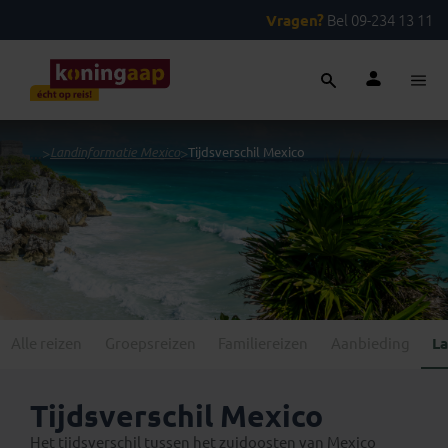
Vragen?
Bel 09-234 13 11
...
>
Landinformatie Mexico
>
Tijdsverschil Mexico
Alle reizen
Groepsreizen
Familiereizen
Aanbieding
La
Tijdsverschil Mexico
Het tijdsverschil tussen het zuidoosten van Mexico